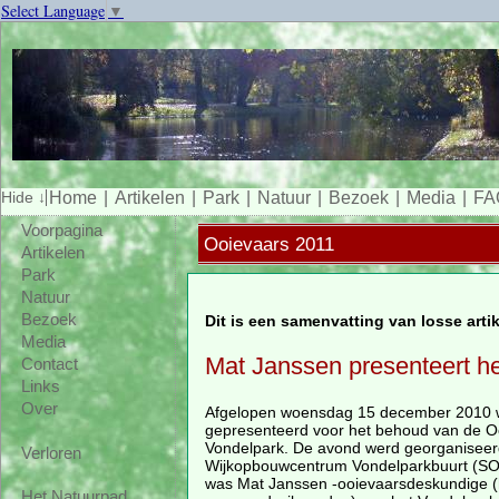
Select Language
▼
Home
Artikelen
Park
Natuur
Bezoek
Media
FA
Voorpagina
Ooievaars 2011
Artikelen
Park
Natuur
Bezoek
Dit is een samenvatting van losse arti
Media
Mat Janssen presenteert he
Contact
Links
Over
Afgelopen woensdag 15 december 2010 
gepresenteerd voor het behoud van de Oo
Vondelpark. De avond werd georganiseer
Verloren
Wijkopbouwcentrum Vondelparkbuurt (SO
was Mat Janssen -ooievaarsdeskundige (h
Het Natuurpad