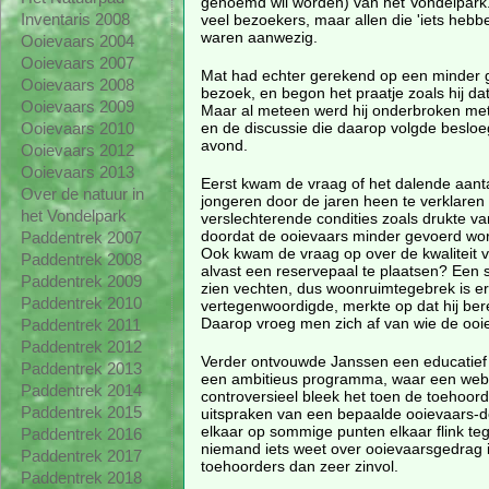
genoemd wil worden) van het Vondelpark.
veel bezoekers, maar allen die 'iets hebb
Inventaris 2008
waren aanwezig.
Ooievaars 2004
Ooievaars 2007
Mat had echter gerekend op een minder 
Ooievaars 2008
bezoek, en begon het praatje zoals hij da
Ooievaars 2009
Maar al meteen werd hij onderbroken met 
en de discussie die daarop volgde besloe
Ooievaars 2010
avond.
Ooievaars 2012
Ooievaars 2013
Eerst kwam de vraag of het dalende aanta
Over de natuur in
jongeren door de jaren heen te verklaren
het Vondelpark
verslechterende condities zoals drukte va
doordat de ooievaars minder gevoerd wo
Paddentrek 2007
Ook kwam de vraag op over de kwaliteit van
Paddentrek 2008
alvast een reservepaal te plaatsen? Een 
Paddentrek 2009
zien vechten, dus woonruimtegebrek is er
Paddentrek 2010
vertegenwoordigde, merkte op dat hij bere
Daarop vroeg men zich af van wie de ooi
Paddentrek 2011
Paddentrek 2012
Verder ontvouwde Janssen een educatief
Paddentrek 2013
een ambitieus programma, waar een webc
Paddentrek 2014
controversieel bleek het toen de toehoor
Paddentrek 2015
uitspraken van een bepaalde ooievaars-d
elkaar op sommige punten elkaar flink te
Paddentrek 2016
niemand iets weet over ooievaarsgedrag i
Paddentrek 2017
toehoorders dan zeer zinvol.
Paddentrek 2018