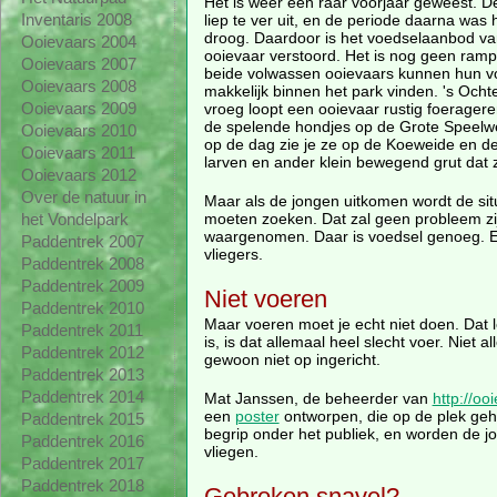
Het is weer een raar voorjaar geweest. D
liep te ver uit, en de periode daarna was h
Inventaris 2008
droog. Daardoor is het voedselaanbod va
Ooievaars 2004
ooievaar verstoord. Het is nog geen ramp
Ooievaars 2007
beide volwassen ooievaars kunnen hun v
Ooievaars 2008
makkelijk binnen het park vinden. 's Ocht
vroeg loopt een ooievaar rustig foerager
Ooievaars 2009
de spelende hondjes op de Grote Speelwe
Ooievaars 2010
op de dag zie je ze op de Koeweide en d
Ooievaars 2011
larven en ander klein bewegend grut dat z
Ooievaars 2012
Over de natuur in
Maar als de jongen uitkomen wordt de sit
moeten zoeken. Dat zal geen probleem zij
het Vondelpark
waargenomen. Daar is voedsel genoeg. En
Paddentrek 2007
vliegers.
Paddentrek 2008
Paddentrek 2009
Niet voeren
Paddentrek 2010
Maar voeren moet je echt niet doen. Dat l
Paddentrek 2011
is, is dat allemaal heel slecht voer. Niet
Paddentrek 2012
gewoon niet op ingericht.
Paddentrek 2013
Paddentrek 2014
Mat Janssen, de beheerder van
http://oo
een
poster
ontworpen, die op de plek geh
Paddentrek 2015
begrip onder het publiek, en worden de 
Paddentrek 2016
vliegen.
Paddentrek 2017
Paddentrek 2018
Gebroken snavel?