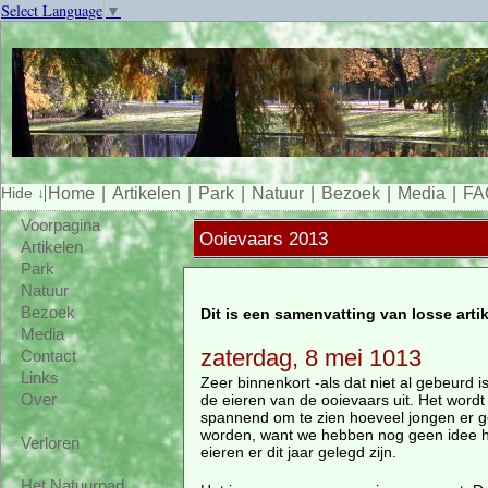
Select Language
▼
Home
Artikelen
Park
Natuur
Bezoek
Media
FA
Voorpagina
Ooievaars 2013
Artikelen
Park
Natuur
Bezoek
Dit is een samenvatting van losse arti
Media
zaterdag, 8 mei 1013
Contact
Links
Zeer binnenkort -als dat niet al gebeurd 
de eieren van de ooievaars uit. Het wordt
Over
spannend om te zien hoeveel jongen er 
worden, want we hebben nog geen idee 
Verloren
eieren er dit jaar gelegd zijn.
Het Natuurpad