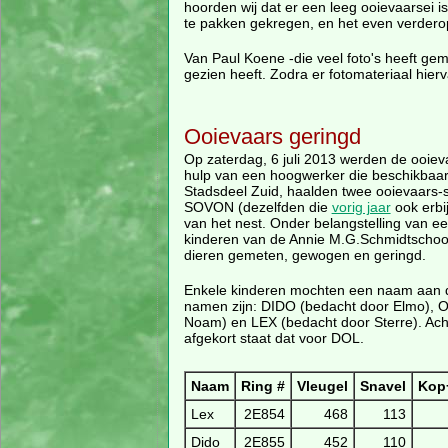
hoorden wij dat er een leeg ooievaarsei i
te pakken gekregen, en het even verder
Van Paul Koene -die veel foto's heeft gema
gezien heeft. Zodra er fotomateriaal hierv
Ooievaars geringd
Op zaterdag, 6 juli 2013 werden de ooiev
hulp van een hoogwerker die beschikbaar
Stadsdeel Zuid, haalden twee ooievaars-s
SOVON (dezelfden die
vorig jaar
ook erbi
van het nest. Onder belangstelling van e
kinderen van de Annie M.G.Schmidtschoo
dieren gemeten, gewogen en geringd.
Enkele kinderen mochten een naam aan 
namen zijn: DIDO (bedacht door Elmo), 
Noam) en LEX (bedacht door Sterre). Acht
afgekort staat dat voor DOL.
Naam
Ring #
Vleugel
Snavel
Kop
Lex
2E854
468
113
Dido
2E855
452
110