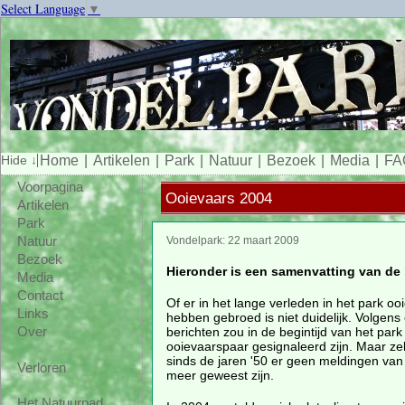
Select Language
▼
Home
Artikelen
Park
Natuur
Bezoek
Media
FA
Voorpagina
Ooievaars 2004
Artikelen
Park
Natuur
Vondelpark: 22 maart 2009
Bezoek
Hieronder is een samenvatting van de 
Media
Contact
Of er in het lange verleden in het park oo
Links
hebben gebroed is niet duidelijk. Volgens
berichten zou in de begintijd van het park
Over
ooievaarspaar gesignaleerd zijn. Maar zek
sinds de jaren '50 er geen meldingen van
Verloren
meer geweest zijn.
Het Natuurpad