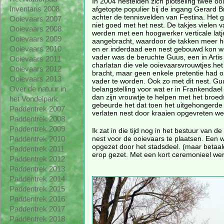
In 2004 nestelden zich plotseling twee o
afgetopte populier bij de ingang Gerard B
Inventaris 2008
achter de tennisvelden van Festina. Het 
Ooievaars 2007
niet goed met het nest. De takjes vielen 
Ooievaars 2008
werden met een hoogwerker verticale latj
Ooievaars 2009
aangebracht, waardoor de takken meer h
en er inderdaad een nest gebouwd kon w
Ooievaars 2010
vader was de beruchte Guus, een in Arti
Ooievaars 2011
charlatan die vele ooievaarsvrouwtjes het
Ooievaars 2012
bracht, maar geen enkele pretentie had 
Ooievaars 2013
vader te worden. Ook zo met dit nest. G
belangstelling voor wat er in Frankendae
Over de natuur in
dan zijn vrouwtje te helpen met het broed
het Vondelpark
gebeurde het dat toen het uitgehongerde v
Paddentrek 2007
verlaten nest door kraaien opgevreten we
Paddentrek 2008
Paddentrek 2009
Ik zat in die tijd nog in het bestuur van d
nest voor de ooievaars te plaatsen. Een 
Paddentrek 2010
opgezet door het stadsdeel. (maar betaald
Paddentrek 2011
erop gezet. Met een kort ceremonieel werd
Paddentrek 2012
Paddentrek 2013
Paddentrek 2014
Paddentrek 2015
Paddentrek 2016
Paddentrek 2017
Paddentrek 2018