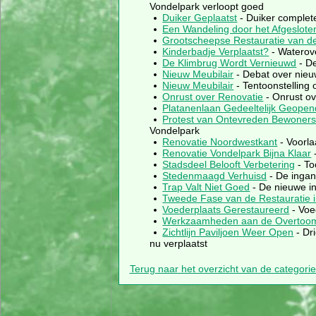
Vondelpark verloopt goed
Duiker Geplaatst
- Duiker complete
Een Wandeling door het Afgeslote
Grootscheepse Restauratie van de
Kinderbadje Verplaatst?
- Waterove
De Klimbrug Wordt Vernieuwd
- De
Nieuw Meubilair
- Debat over nieu
Nieuw Meubilair
- Tentoonstelling 
Onrust over Renovatie
- Onrust ov
Platanenlaan Gedeeltelijk Geopen
Protest van Ontevreden Bewoner
Vondelpark
Renovatie Noordwestkant
- Voorla
Renovatie Vondelpark Bijna Klaar
-
Stadsdeel Belooft Verbetering
- To
Stedenmaagd Verhuisd
- De inga
Trap Valt Niet Goed
- De nieuwe i
Tweede Fase van de Restauratie i
Voederplaats Gerestaureerd
- Voe
Werkzaamheden aan de Overtoo
Zichtlijn Paviljoen Weer Open
- Dr
nu verplaatst
Terug naar het overzicht van de categori