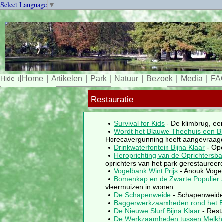
Select Language
▼
Home
Artikelen
Park
Natuur
Bezoek
Media
FA
Restauratie
Survival for Kids
- De klimbrug, ee
Wordt het Blauwe Theehuis een Bi
Horecavergunning heeft aangevraag
Drinkwaterfontein Bijna Klaar
- Ope
Heroprichting van de Oprichtersb
oprichters van het park gerestaureer
Vogelbank Wint Prijs
- Anouk Vogel
Bomenkap en de Zwarte Populier 
vleermuizen in wonen
De Schapenweide
- Schapenweide i
Baggerwerkzaamheden rond het 
De Nieuwe Slurf Bijna Klaar
- Resta
De Werkzaamheden tussen Melkhu