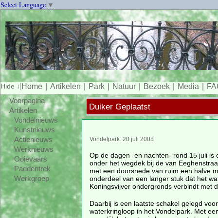
Select Language
▼
Home
Artikelen
Park
Natuur
Bezoek
Media
FA
Voorpagina
Duiker Geplaatst
Artikelen
Vondelnieuws
Kunstnieuws
Actienieuws
Vondelpark: 20 juli 2008
Werknieuws
Op de dagen -en nachten- rond 15 juli is 
Ooievaars
onder het wegdek bij de van Eeghenstraa
Paddentrek
met een doorsnede van ruim een halve m
onderdeel van een langer stuk dat het wa
Werkgroep
Koningsvijver ondergronds verbindt met de
Daarbij is een laatste schakel gelegd voor
waterkringloop in het Vondelpark. Met een