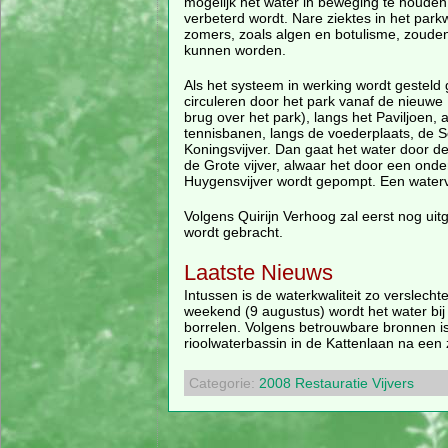
mogelijk het water in beweging te houden,
verbeterd wordt. Nare ziektes in het parkw
zomers, zoals algen en botulisme, zoud
kunnen worden.
Als het systeem in werking wordt gesteld 
circuleren door het park vanaf de nieuwe 
brug over het park), langs het Paviljoen, 
tennisbanen, langs de voederplaats, de So
Koningsvijver. Dan gaat het water door d
de Grote vijver, alwaar het door een ond
Huygensvijver wordt gepompt. Een waterval
Volgens Quirijn Verhoog zal eerst nog ui
wordt gebracht.
Laatste Nieuws
Intussen is de waterkwaliteit zo verslech
weekend (9 augustus) wordt het water bij 
borrelen. Volgens betrouwbare bronnen is 
rioolwaterbassin in de Kattenlaan na een 
Categorie:
2008
Restauratie
Vijvers