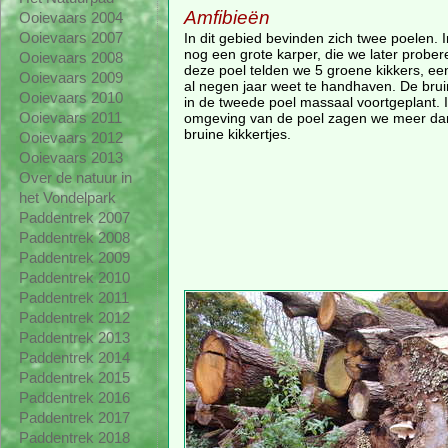
Amfibieën
Ooievaars 2004
In dit gebied bevinden zich twee poelen. 
Ooievaars 2007
nog een grote karper, die we later prober
Ooievaars 2008
deze poel telden we 5 groene kikkers, een 
Ooievaars 2009
al negen jaar weet te handhaven. De bruin
Ooievaars 2010
in de tweede poel massaal voortgeplant. I
omgeving van de poel zagen we meer da
Ooievaars 2011
bruine kikkertjes.
Ooievaars 2012
Ooievaars 2013
Over de natuur in
het Vondelpark
Paddentrek 2007
Paddentrek 2008
Paddentrek 2009
Paddentrek 2010
Paddentrek 2011
Paddentrek 2012
Paddentrek 2013
Paddentrek 2014
Paddentrek 2015
Paddentrek 2016
Paddentrek 2017
Paddentrek 2018