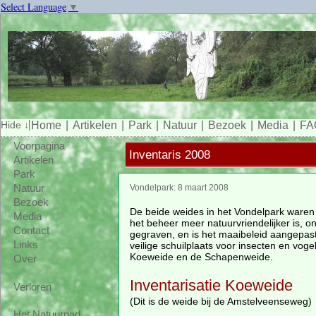
Select Language
▼
Home
Artikelen
Park
Natuur
Bezoek
Media
FA
Voorpagina
Inventaris 2008
Artikelen
Park
Natuur
Vondelpark: 8 maart 2008
Bezoek
De beide weides in het Vondelpark waren 
Media
het beheer meer natuurvriendelijker is, on
Contact
gegraven, en is het maaibeleid aangepas
Links
veilige schuilplaats voor insecten en vog
Koeweide en de Schapenweide.
Over
Inventarisatie Koeweide
Verloren
(Dit is de weide bij de Amstelveenseweg)
Het Natuurpad