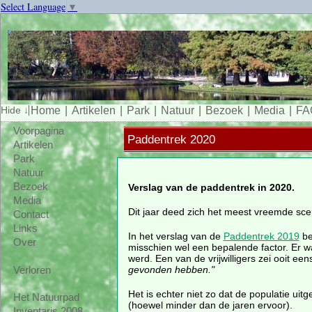
Select Language
▼
Home
Artikelen
Park
Natuur
Bezoek
Media
FA
Voorpagina
Paddentrek 2020
Artikelen
Park
Natuur
Bezoek
Verslag van de paddentrek in 2020.
Media
Dit jaar deed zich het meest vreemde sce
Contact
Links
In het verslag van de
Paddentrek 2019
be
Over
misschien wel een bepalende factor. Er 
werd. Een van de vrijwilligers zei ooit een
gevonden hebben."
Verloren
Het is echter niet zo dat de populatie uit
Het Natuurpad
(hoewel minder dan de jaren ervoor).
Inventaris 2008