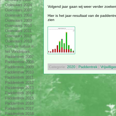
Ooievaars 2004
Volgend jaar gaan wij weer verder zoeken,
Ooievaars 2007
Ooievaars 2008
Hier is het jaar-resultaat van de paddentr
zien
Ooievaars 2009
Ooievaars 2010
Ooievaars 2011
Ooievaars 2012
Ooievaars 2013
Over de natuur in
het Vondelpark
Paddentrek 2007
Paddentrek 2008
Categorie:
2020
|
Paddentrek
|
Vrijwillige
Paddentrek 2009
Paddentrek 2010
Paddentrek 2011
Paddentrek 2012
Paddentrek 2013
Paddentrek 2014
Paddentrek 2015
Paddentrek 2016
Paddentrek 2017
Paddentrek 2018