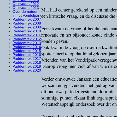
Ooievaars 2012
Ooievaars 2013
Mat had echter gerekend op een minder 
Over de natuur
een kritische vraag, en de discussie die
in het Vondelpark
Paddentrek 2007
Paddentrek 2008
Eerst kwam de vraag of het dalende aant
Paddentrek 2009
Paddentrek 2010
renovatie en het bijzonder koude einde
Paddentrek 2011
Paddentrek 2012
konden geven.
Paddentrek 2013
Ook kwam de vraag op over de kwaliteit v
Paddentrek 2014
Paddentrek 2015
spotter merkte op dat hij afgelopen jaa
Paddentrek 2016
Vrienden van het Vondelpark vertegenwoo
Paddentrek 2017
Paddentrek 2018
Daarop vroeg men zich af van wie de o
Paddentrek 2019
Paddentrek 2020
Verder ontvouwde Janssen een educatie
webcam en gps-zenders het gedrag van d
dit onderwerp, ieder gesteund door uit
sommige punten elkaar flink tegenspreke
Wetenschappelijk onderzoek over dit ond
De avond werd afgesloten met de vertoni