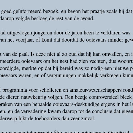
goed geïnformeerd bezoek, en begon het praatje zoals hij da
 daarop volgde besloeg de rest van de avond.
al uitgevlogen jongeren door de jaren heen te verklaren was.
 van het voorjaar, of komt dat doordat de ooievaars minder g
an de paal. Is deze niet al zo oud dat hij kan omvallen, en is
r meerdere ooievaars om het nest had zien vechten, dus woonr
rdigde, merkte op dat hij bereid was zo nodig een nieuwe paa
oievaars waren, en of vergunningen makkelijk verkregen kun
f programma voor scholieren en amateur-wetenschappers rond
e dieren nauwkeurig volgen. Een beetje controversieel bleek
spraken van een bepaalde ooievaars-deskundige ergens in het 
n, en de vergadering kwam daarop tot de conclusie dat eigenl
erwerp lijkt de toehoorders dan zeer zinvol.
ng van een interessante film over de ooievaars in Overijssel.