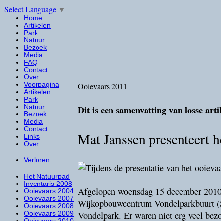
Select Language
▼
Home
Artikelen
Park
Natuur
Bezoek
Media
FAQ
Contact
Over
Voorpagina
Ooievaars 2011
Artikelen
Park
Natuur
Dit is een samenvatting van losse art
Bezoek
Media
Contact
Mat Janssen presenteert h
Links
Over
Verloren
Het Natuurpad
Inventaris 2008
Afgelopen woensdag 15 december 2010 w
Ooievaars 2004
Ooievaars 2007
Wijkopbouwcentrum Vondelparkbuurt (SO
Ooievaars 2008
Vondelpark. Er waren niet erg veel bezo
Ooievaars 2009
Ooievaars 2010