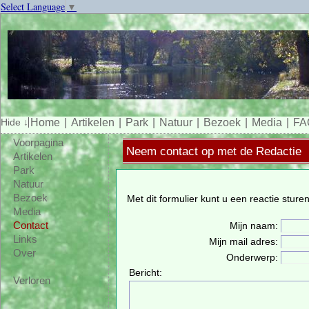
Select Language
▼
Home
Artikelen
Park
Natuur
Bezoek
Media
FA
Voorpagina
Neem contact op met de Redactie
Artikelen
Park
Natuur
Bezoek
Met dit formulier kunt u een reactie sture
Media
Mijn naam:
Contact
Links
Mijn mail adres:
Over
Onderwerp:
Bericht:
Verloren