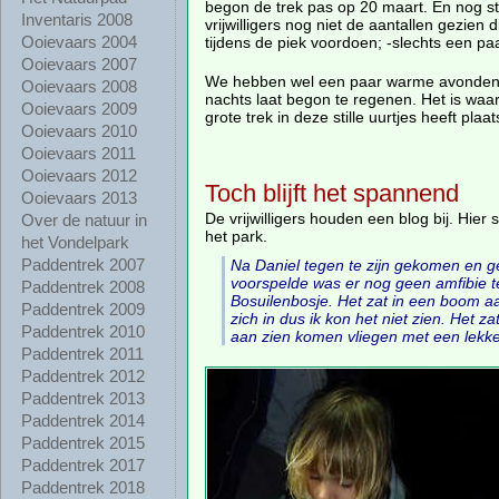
begon de trek pas op 20 maart. En nog 
Inventaris 2008
vrijwilligers nog niet de aantallen gezien 
tijdens de piek voordoen; -slechts een pa
Ooievaars 2004
Ooievaars 2007
We hebben wel een paar warme avonden 
Ooievaars 2008
nachts laat begon te regenen. Het is waars
Ooievaars 2009
grote trek in deze stille uurtjes heeft pla
Ooievaars 2010
Ooievaars 2011
Ooievaars 2012
Toch blijft het spannend
Ooievaars 2013
De vrijwilligers houden een blog bij. Hier 
Over de natuur in
het park.
het Vondelpark
Na Daniel tegen te zijn gekomen en g
Paddentrek 2007
voorspelde was er nog geen amfibie te 
Paddentrek 2008
Bosuilenbosje. Het zat in een boom aa
Paddentrek 2009
zich in dus ik kon het niet zien. Het
Paddentrek 2010
aan zien komen vliegen met een lekker
Paddentrek 2011
Paddentrek 2012
Paddentrek 2013
Paddentrek 2014
Paddentrek 2015
Paddentrek 2017
Paddentrek 2018