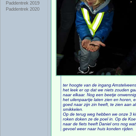
Paddentrek 2019
Paddentrek 2020
ter hoogte van de ingang Amstelveen
het leek er op dat we niets zouden g
naar elkaar. Nog een beetje onwennig
het uilenpaartje laten zien en horen, 
goed naar zijn zin heeft, te zien aan 
smikkelen.
Op de terug weg hebben we onze 3 kikk
roken doken ze de poel in. Op de Koe
naar de fiets heeft Daniel ons nog wa
gevoel weer naar huis konden rijden.