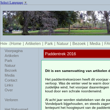
Select Language
▼
Home
Artikelen
Park
Natuur
Bezoek
Media
FA
Voorpagina
Paddentrek 2016
Artikelen
Park
Natuur
Bezoek
Dit is een samenvatting van artikelen
Media
Het paddentrekseizoen heeft dit voorjaar e
Contact
verloop. Was de winter veel te warm do
Links
zuidelijke wind, het voorjaar daarentegen
Over
koud door een schrale noordenwind.
Al acht jaar worden statistieken van de p
Verloren
Vondelpark bijgehouden, en steeds zagen
lentepunt het hoogtepunt van de paddentr
Het Natuurpad