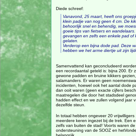
Diede schreef:
Vanavond, 25 maart, heeft ons groepj
klein padje van nog geen 4 cm. De ki
behoorlijk snel en behendig, we moes
goeie tips van fietsers en wandelaa
gevangen en zelfs een enkele pad of ki
gelaten.
Verderop een bijna dode pad. Deze w
hebben we het arme diertje uit zijn 
Samenvattend kan geconcludeerd worden
een recordaantal geteld is: bijna 200. Er z
gewone padden en bruine kikkers gezien, 
salamanders. Er waren geen noemenswa
incidenten, hoewel ook het aantal dode 
dan ooit waren (geen exacte cijfers besch
maatregelen die door het stadsdeel gen
hadden effect en we zullen volgend jaar
dezelfde steun.
In totaal hebben ongeveer 20 vrijwilligers 
meerdere keren ingezet bij de trek. Een
zelfs van buiten de stad! Voorts waren de 
ondersteuning van de SOOZ en hetVondel
belangrijk.