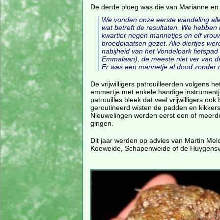
De derde ploeg was die van Marianne en
We vonden onze eerste wandeling all
wat betreft de resultaten. We hebben 
kwartier negen mannetjes en elf vrouwt
broedplaatsen gezet. Alle diertjes we
nabijheid van het Vondelpark fietspad 
Emmalaan), de meeste niet ver van d
Er was een mannetje al dood zonder da
De vrijwilligers patrouilleerden volgens 
emmertje met enkele handige instrumentjes
patrouilles bleek dat veel vrijwilligers ook
geroutineerd wisten de padden en kikkers
Nieuwelingen werden eerst een of meerdere
gingen.
Dit jaar werden op advies van Martin Mel
Koeweide, Schapenweide of de Huygensvij