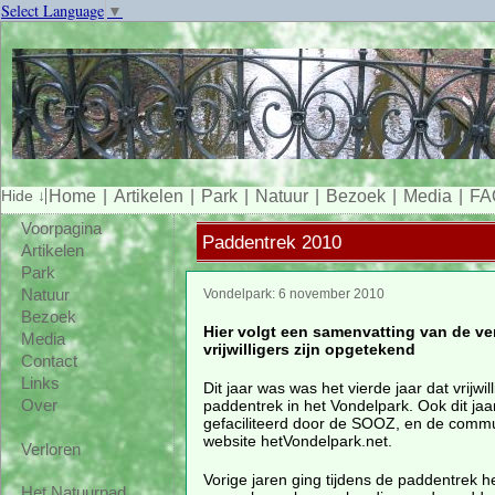
Select Language
▼
Home
Artikelen
Park
Natuur
Bezoek
Media
FA
Voorpagina
Paddentrek 2010
Artikelen
Park
Natuur
Vondelpark: 6 november 2010
Bezoek
Hier volgt een samenvatting van de ve
Media
vrijwilligers zijn opgetekend
Contact
Links
Dit jaar was was het vierde jaar dat vrijwil
paddentrek in het Vondelpark. Ook dit jaar
Over
gefaciliteerd door de SOOZ, en de commu
website hetVondelpark.net.
Verloren
Vorige jaren ging tijdens de paddentrek h
Het Natuurpad