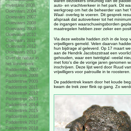
waren bezoekers onkundig van de padden
auto- en vrachtverkeer in het park. Dit w
Inventaris 2008
werkgroep om het de beheerder van het 
Ooievaars 2004
Waal
- overleg te voeren. Dit gesprek resu
Ooievaars 2007
afspraak dat autoverkeer tot het minimum
Ooievaars 2008
de ingangen waarschuwingsborden gepla
maatregelen hebben zeer zeker een positi
Ooievaars 2009
Ooievaars 2010
Via deze website hadden zich in de loop va
Ooievaars 2011
vrijwilligers gemeld. Velen daarvan hadde
Ooievaars 2012
hun bijdrage al geleverd. Op 17 maart we
Ooievaars 2013
aan de Hendrik Jacobszstraat een voorlic
gehouden, waar een twintigtal -veelal nie
Over de natuur in
met foto's die de vorige jaren genomen w
het Vondelpark
inschrijven. Deze lijst werd door Ruud 
Paddentrek 2007
vrijwilligers voor patrouille in te roosteren.
Paddentrek 2008
Paddentrek 2009
De paddentrek kwam door het koude begin 
kwam de trek zeer flink op gang. Zo werd
Paddentrek 2011
Paddentrek 2012
Paddentrek 2013
Paddentrek 2014
Paddentrek 2015
Paddentrek 2016
Paddentrek 2017
Paddentrek 2018