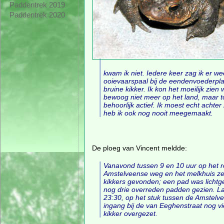
Paddentrek 2019
Paddentrek 2020
kwam ik niet. Iedere keer zag ik er wee
ooievaarspaal bij de eendenvoederpla
bruine kikker. Ik kon het moeilijk zie
bewoog niet meer op het land, maar t
behoorlijk actief. Ik moest echt acht
heb ik ook nog nooit meegemaakt.
De ploeg van Vincent meldde:
Vanavond tussen 9 en 10 uur op het r
Amstelveense weg en het melkhuis z
kikkers gevonden; een pad was licht
nog drie overreden padden gezien. La
23:30, op het stuk tussen de Amstelv
ingang bij de van Eeghenstraat nog v
kikker overgezet.