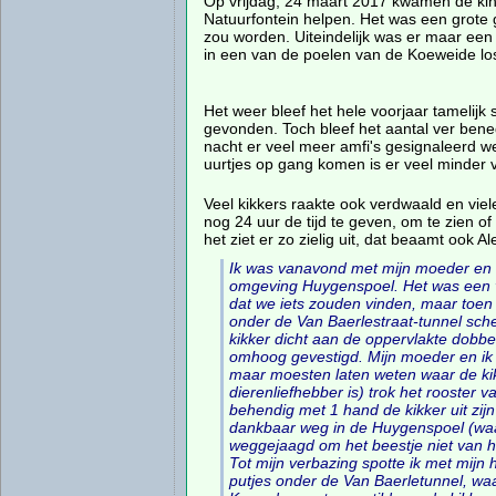
Op vrijdag, 24 maart 2017 kwamen de ki
Natuurfontein helpen. Het was een grote g
zou worden. Uiteindelijk was er maar een
in een van de poelen van de Koeweide lo
Het weer bleef het hele voorjaar tamelijk
gevonden. Toch bleef het aantal ver bene
nacht er veel meer amfi's gesignaleerd w
uurtjes op gang komen is er veel minder v
Veel kikkers raakte ook verdwaald en vielen
nog 24 uur de tijd te geven, om te zien of
het ziet er zo zielig uit, dat beaamt ook A
Ik was vanavond met mijn moeder en mi
omgeving Huygenspoel. Het was een v
dat we iets zouden vinden, maar toen 
onder de Van Baerlestraat-tunnel sche
kikker dicht aan de oppervlakte dobb
omhoog gevestigd. Mijn moeder en ik v
maar moesten laten weten waar de kik
dierenliefhebber is) trok het rooster
behendig met 1 hand de kikker uit zi
dankbaar weg in de Huygenspoel (wa
weggejaagd om het beestje niet van he
Tot mijn verbazing spotte ik met mijn 
putjes onder de Van Baerletunnel, waa