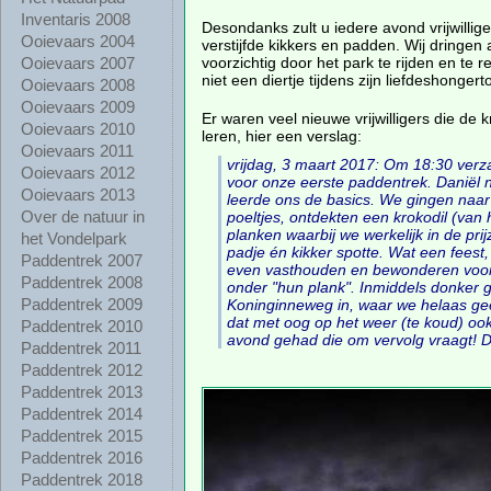
Inventaris 2008
Desondanks zult u iedere avond vrijwilli
Ooievaars 2004
verstijfde kikkers en padden. Wij dring
voorzichtig door het park te rijden en te r
Ooievaars 2007
niet een diertje tijdens zijn liefdeshongerto
Ooievaars 2008
Ooievaars 2009
Er waren veel nieuwe vrijwilligers die de
Ooievaars 2010
leren, hier een verslag:
Ooievaars 2011
vrijdag, 3 maart 2017: Om 18:30 ver
Ooievaars 2012
voor onze eerste paddentrek. Danië
Ooievaars 2013
leerde ons de basics. We gingen naar
Over de natuur in
poeltjes, ontdekten een krokodil (van 
planken waarbij we werkelijk in de pri
het Vondelpark
padje én kikker spotte. Wat een feest
Paddentrek 2007
even vasthouden en bewonderen voord
Paddentrek 2008
onder "hun plank". Inmiddels donker
Paddentrek 2009
Koninginneweg in, waar we helaas ge
dat met oog op het weer (te koud) ook
Paddentrek 2010
avond gehad die om vervolg vraagt! Da
Paddentrek 2011
Paddentrek 2012
Paddentrek 2013
Paddentrek 2014
Paddentrek 2015
Paddentrek 2016
Paddentrek 2018