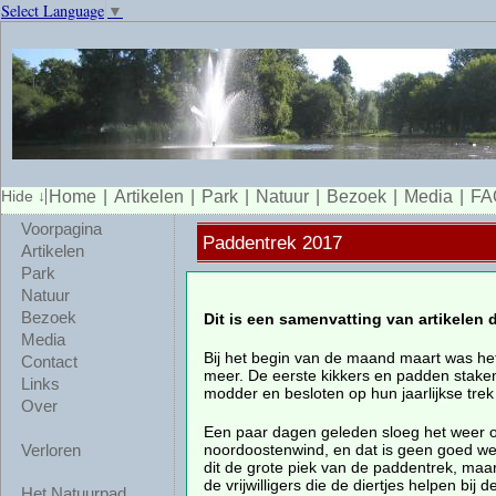
Select Language
▼
Home
Artikelen
Park
Natuur
Bezoek
Media
FA
Voorpagina
Paddentrek 2017
Artikelen
Park
Natuur
Bezoek
Dit is een samenvatting van artikelen
Media
Bij het begin van de maand maart was het
Contact
meer. De eerste kikkers en padden staken
Links
modder en besloten op hun jaarlijkse trek
Over
Een paar dagen geleden sloeg het weer o
noordoostenwind, en dat is geen goed we
Verloren
dit de grote piek van de paddentrek, maa
de vrijwilligers die de diertjes helpen bij 
Het Natuurpad