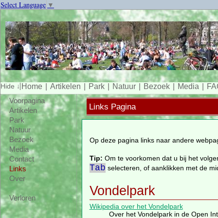
Select Language
▼
Home
Artikelen
Park
Natuur
Bezoek
Media
FA
Voorpagina
Links Pagina
Artikelen
Park
Natuur
Bezoek
Op deze pagina links naar andere webpagi
Media
Tip:
Om te voorkomen dat u bij het volgen
Contact
Tab
selecteren, of aanklikken met de mi
Links
Over
Vondelpark
Verloren
Wikipedia over het Vondelpark
Over het Vondelpark in de Open In