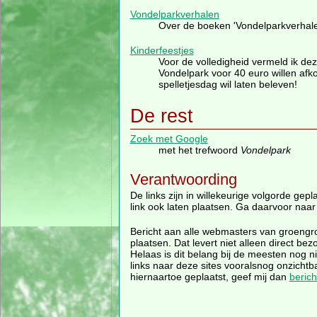
Vondelparkverhalen
Over de boeken 'Vondelparkverhal
Kinderfeestjes
Voor de volledigheid vermeld ik de
Vondelpark voor 40 euro willen afk
spelletjesdag wil laten beleven!
De rest
Zoek met Google
met het trefwoord
Vondelpark
Verantwoording
De links zijn in willekeurige volgorde gep
link ook laten plaatsen. Ga daarvoor naa
Bericht aan alle webmasters van groengroep
plaatsen. Dat levert niet alleen direct 
Helaas is dit belang bij de meesten nog n
links naar deze sites vooralsnog onzicht
hiernaartoe geplaatst, geef mij dan
berich