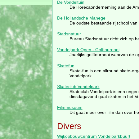
De Vondeltuin
De Horecaonderneming aan de Amste
De Hollandsche Manege
De oudste bestaande rijschool van 
Stadsnatuur
Bureau Stadsnatuur richt zich op he
Vondelpark Open - Golftournooi
Jaarlijks golftournooi waarvan de 
Skatefun
Skate-fun is een allround skate-org
Vondelpark
Skateclub Vondelpark
Skateclub Vondelpark is een ongeor
dinsdagavond gaat skaten in het V
Filmmuseum
Dit gaat meer over film dan over h
Divers
Wijkopbouwcentrum Vondelparkbuurt