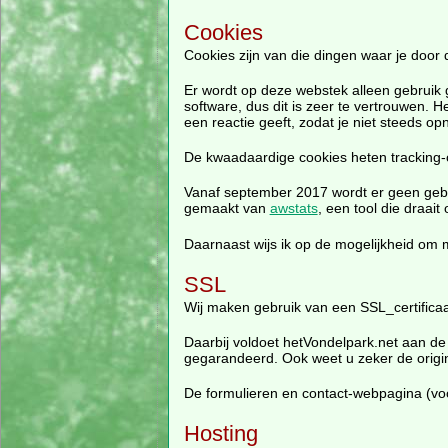
Cookies
Cookies zijn van die dingen waar je door 
Er wordt op deze webstek alleen gebruik
software, dus dit is zeer te vertrouwen. 
een reactie geeft, zodat je niet steeds op
De kwaadaardige cookies heten tracking
Vanaf september 2017 wordt er geen ge
gemaakt van
awstats
, een tool die draait
Daarnaast wijs ik op de mogelijkheid om me
SSL
Wij maken gebruik van een SSL_certificaat
Daarbij voldoet hetVondelpark.net aan de h
gegarandeerd. Ook weet u zeker de origin
De formulieren en contact-webpagina (voo
Hosting