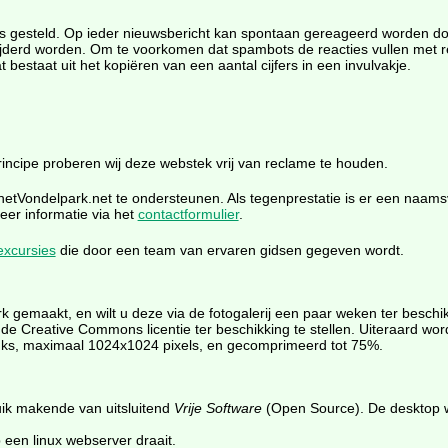
s gesteld. Op ieder nieuwsbericht kan spontaan gereageerd worden door
rwijderd worden. Om te voorkomen dat spambots de reacties vullen met 
 bestaat uit het kopiëren van een aantal cijfers in een invulvakje.
 principe proberen wij deze webstek vrij van reclame te houden.
 hetVondelpark.net te ondersteunen. Als tegenprestatie is er een naa
eer informatie via het
contactformulier
.
excursies
die door een team van ervaren gidsen gegeven wordt.
rk gemaakt, en wilt u deze via de fotogalerij een paar weken ter beschi
er de Creative Commons licentie ter beschikking te stellen. Uiteraard w
tuks, maximaal 1024x1024 pixels, en gecomprimeerd tot 75%.
uik makende van uitsluitend
Vrije Software
(Open Source). De desktop 
p een linux webserver draait.