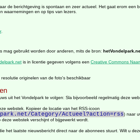
. Maar de berichtgeving is spontaan en zeer actueel. Het gaat erom een b
en waarnemingen en op tips van lezers.
r
.
 is mag gebruikt worden door anderen, mits de bron:
hetVondelpark.ne
delpark.net
is in licentie gegeven volgens een
Creative Commons Naamsv
resolutie originelen van de foto's beschikbaar
gen
uws uit het Vondelpark te volgen: Sla bijvoorbeeld regelmatig deze web
ze webstek. Kopieer de locatie van het RSS-icoon
park.net/Category/Actueel?action=rss
) naar 
deze webstek verschijnt of bijgewerkt wordt.
ie het laatste nieuwsbericht direct naar de abonnees stuurt. Wilt u d