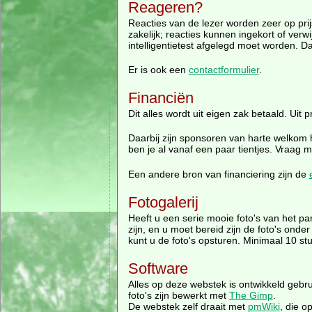
Reageren?
Reacties van de lezer worden zeer op prij
zakelijk; reacties kunnen ingekort of ve
intelligentietest afgelegd moet worden. Dat
Er is ook een
contactformulier
.
Financiën
Dit alles wordt uit eigen zak betaald. Uit
Daarbij zijn sponsoren van harte welkom
ben je al vanaf een paar tientjes. Vraag m
Een andere bron van financiering zijn de
Fotogalerij
Heeft u een serie mooie foto's van het pa
zijn, en u moet bereid zijn de foto's ond
kunt u de foto's opsturen. Minimaal 10 s
Software
Alles op deze webstek is ontwikkeld gebr
foto's zijn bewerkt met
The Gimp
.
De webstek zelf draait met
pmWiki
, die o