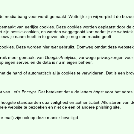
de media bang voor wordt gemaakt. Wettelijk zijn wij verplicht de bezo
 gemaakt van eerlijke cookies. Deze cookies worden geplaatst door de
Het zijn sessie-cookies, en worden weggegooid kort nadat je de webstek 
nieuw je naam hoeft in te geven als je nog een reactie geeft.
-cookies. Deze worden hier
niet
gebruikt. Domweg omdat deze webstek vr
bruik meer gemaakt van
Google Analytics
, vanwege privacyzorgen voor 
 op eigen server, en de data is nu in eigen beheer.
t de hand of automatisch al je cookies te verwijderen. Dat is een brows
 van Let's Encrypt. Dat betekent dat u de letters
https:
voor het adres 
oogste standaarden qua veiligheid en authenticiteit. Afluisteren van de 
ele website te bezoeken en niet de een of andere phishing site.
r mail) zijn ook op deze manier beveiligd.