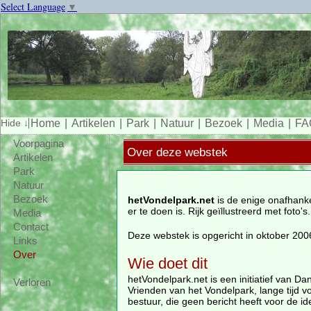
Select Language
▼
Home
Artikelen
Park
Natuur
Bezoek
Media
FA
Voorpagina
Over deze webstek
Artikelen
Park
Natuur
Bezoek
hetVondelpark.net
is de enige onafhanke
er te doen is. Rijk geïllustreerd met foto's.
Media
Contact
Deze webstek is opgericht in oktober 2006
Links
Over
Wie doet dit
hetVondelpark.net is een initiatief van Da
Verloren
Vrienden van het Vondelpark, lange tijd vo
bestuur, die geen bericht heeft voor de ide