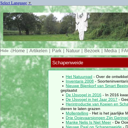
Select Language
▼
Home
Artikelen
Park
Natuur
Bezoek
Media
FA
Schapenweide
Het Natuurpad
- Over de ontwikke
Inventaris 2008
- Soorteninventari
Nieuwe Bijenkorf van Smart Beein
geplaatst
De IJsvogel in 2016
- In 2016 kwam
De IJsvogel in het Jaar 2017
- Gee
Herintroductie van Koeien en Sch
dieren te laten grazen
Mollentelling
- Het is het jaarlijke 
Drie Ooievaarsjongen Zijn Gering
Manke Nelis Is Niet Meer
- De Ooi
Nieuwe Paal op Schapenweide
- D