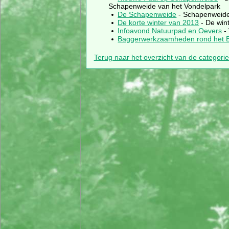
Schapenweide van het Vondelpark
De Schapenweide
- Schapenweide i
De korte winter van 2013
- De wint
Infoavond Natuurpad en Oevers
- 
Baggerwerkzaamheden rond het 
Terug naar het overzicht van de categori