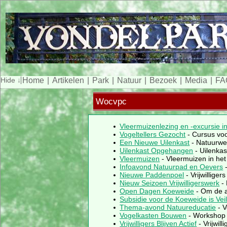
Home
Artikelen
Park
Natuur
Bezoek
Media
FA
Wocvpc
Vleermuizenlezing en -excursie i
Vogeltellers Gezocht
- Cursus voo
Een Nieuwe Uilenkast
- Natuurwe
Uilenkast Opgehangen
- Uilenka
Vleermuizen
- Vleermuizen in he
Infoavond Natuurpad en Oevers
-
Nieuwe Paddenpoel
- Vrijwillig
Nieuw Seizoen Vrijwilligerswerk
- 
Open Dagen Koeweide
- Om de a
Subsidie voor de Koeweide is Veil
Thema-avond Natuureducatie
- V
Vogelkasten Bouwen
- Workshop
Vrijwilligers Blijven Actief
- Vrijwil