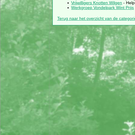
Vrijwilligers Knotten Wilgen
- Help
Werkgroep Vondelpark Wint Prijs
Terug naar het overzicht van de categor