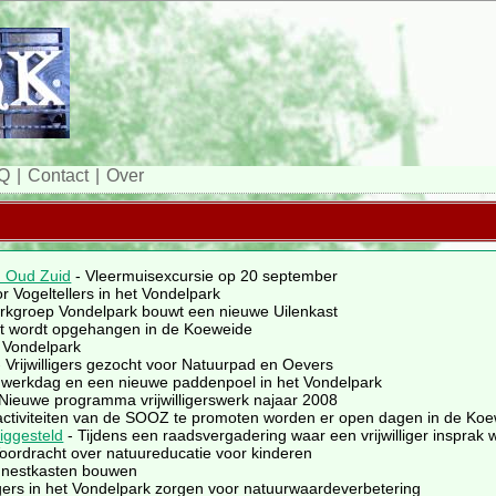
Q
Contact
Over
n Oud Zuid
- Vleermuisexcursie op 20 september
r Vogeltellers in het Vondelpark
rkgroep Vondelpark bouwt een nieuwe Uilenkast
st wordt opgehangen in de Koeweide
t Vondelpark
 Vrijwilligers gezocht voor Natuurpad en Oevers
ers werkdag en een nieuwe paddenpoel in het Vondelpark
Nieuwe programma vrijwilligerswerk najaar 2008
ctiviteiten van de SOOZ te promoten worden er open dagen in de Ko
iggesteld
- Tijdens een raadsvergadering waar een vrijwilliger insprak 
oordracht over natuureducatie voor kinderen
 nestkasten bouwen
ligers in het Vondelpark zorgen voor natuurwaardeverbetering