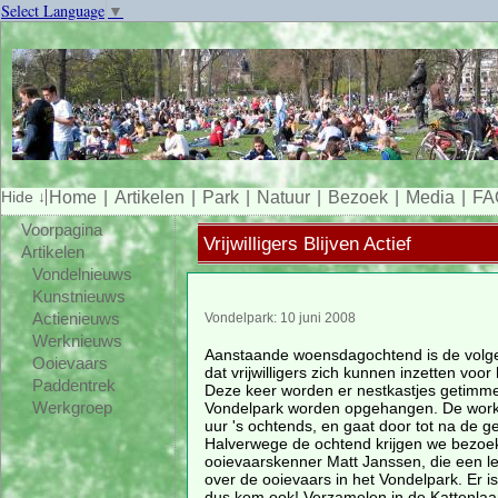
Select Language
▼
Home
Artikelen
Park
Natuur
Bezoek
Media
FA
Voorpagina
Vrijwilligers Blijven Actief
Artikelen
Vondelnieuws
Kunstnieuws
Actienieuws
Vondelpark: 10 juni 2008
Werknieuws
Aanstaande woensdagochtend is de volg
Ooievaars
dat vrijwilligers zich kunnen inzetten voor
Paddentrek
Deze keer worden er nestkastjes getimmerd
Vondelpark worden opgehangen. De work
Werkgroep
uur 's ochtends, en gaat door tot na de g
Halverwege de ochtend krijgen we bezoe
ooievaarskenner Matt Janssen, die een l
over de ooievaars in het Vondelpark. Er 
dus kom ook! Verzamelen in de Kattenlaan