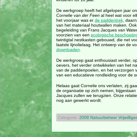
De werkgroep heeft het afgelopen jaar on
Cornelie van der Feen
al heel wat voor el
het voorjaar was er
de paddentrek
, daarn
van het materiaal houtwallen maken. Oo
begeleiding van Frans Jacques van Wate
voorzien van een
ecologische beschoeiin
twintigtal nestkasten gebouwd, die net voo
laatste lijnolielaag. Het ontwerp van de v
downloaden
.
De werkgroep gaat enthousiast verder, o
oevers, het verder ontwikkelen van het 
van de paddenpoelen, en het verzorgen v
van een educatieve rondleiding voor de s
Helaas gaat Cornelie ons verlaten, zij gaa
de organisatie op zich nemen, bijgestaan
Jacques zullen we terugzien. Onze relat
nog aan gewerkt wordt.
Categorie:
2008
Natuurbeheer
Vrijwillige