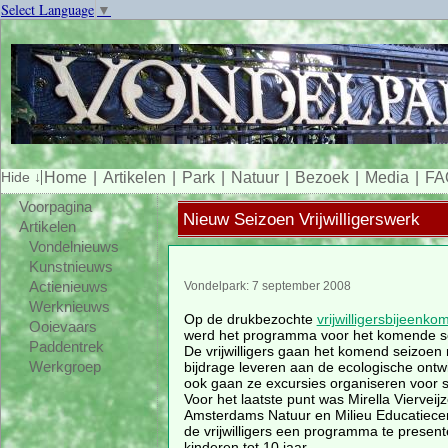
Select Language
▼
Home
Artikelen
Park
Natuur
Bezoek
Media
FA
Voorpagina
Nieuw Seizoen Vrijwilligerswerk
Artikelen
Vondelnieuws
Kunstnieuws
Actienieuws
Vondelpark: 7 september 2008
Werknieuws
Op de drukbezochte
vrijwilligersbijeenko
Ooievaars
werd het programma voor het komende se
Paddentrek
De vrijwilligers gaan het komend seizoen n
bijdrage leveren aan de ecologische ontwi
Werkgroep
ook gaan ze excursies organiseren voor s
Voor het laatste punt was Mirella Vierveij
Amsterdams Natuur en Milieu Educatie
de vrijwilligers een programma te present
kinderen tot 10 jaar.