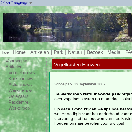
Select Language
▼
Home
Artikelen
Park
Natuur
Bezoek
Media
FA
Voorpagina
Vogelkasten Bouwen
Artikelen
Vondelnieuws
Kunstnieuws
Actienieuws
Vondelpark: 29 september 2007
Werknieuws
De
werkgroep Natuur Vondelpark
organ
Ooievaars
over vogelnestkasten op maandag 1 okto
Paddentrek
Werkgroep
Op deze avond krijgen we tips hoe nestk
wat er nodig is voor het onderhoud voor 
u ervaring met het bouwen van nestkast
houden ons aanbevolen voor uw tips!