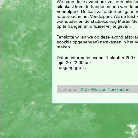
We gaan deze avond ook zelf een uilenkas
uilenkast komt te hangen in een van de 
Vondelpark. De kast zal onderdeel gaan 
natuurpad in het Vondelpark. Als de kast k
wethouder en de stadsecoloog Martin Mel
op te hangen en officieel vrij te geven.
Tenslotte willen we op deze avond afspr
ecokids opgehangen) nestkasten in het Vo
maken.
Datum informatie avond: 1 oktober 2007
Tijd: 20-22.00 uur
Toegang gratis.
Categorie:
2007
Wocvpc
Nestkasten