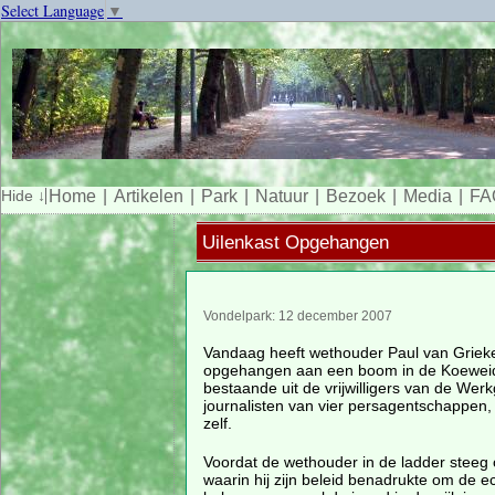
Select Language
▼
Home
Artikelen
Park
Natuur
Bezoek
Media
FA
Uilenkast Opgehangen
Vondelpark: 12 december 2007
Vandaag heeft wethouder Paul van Grieke
opgehangen aan een boom in de Koeweid
bestaande uit de vrijwilligers van de We
journalisten van vier persagentschappen,
zelf.
Voordat de wethouder in de ladder steeg 
waarin hij zijn beleid benadrukte om de e