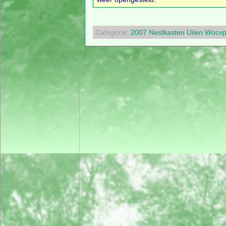
Categorie:
2007
Nestkasten
Uilen
Wocvp