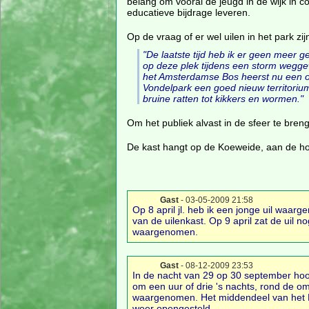
belang om vooral de jeugd in de wijk in co
educatieve bijdrage leveren.
Op de vraag of er wel uilen in het park z
"De laatste tijd heb ik er geen meer g
op deze plek tijdens een storm weggew
het Amsterdamse Bos heerst nu een ove
Vondelpark een goed nieuw territorium
bruine ratten tot kikkers en wormen."
Om het publiek alvast in de sfeer te breng
De kast hangt op de Koeweide, aan de h
Gast
- 03-05-2009 21:58
Op 8 april jl. heb ik een jonge uil waa
van de uilenkast. Op 9 april zat de uil 
waargenomen.
Gast
- 08-12-2009 23:53
In de nacht van 29 op 30 september hoor
om een uur of drie 's nachts, rond de om
waargenomen. Het middendeel van het P
weer opengesteld.