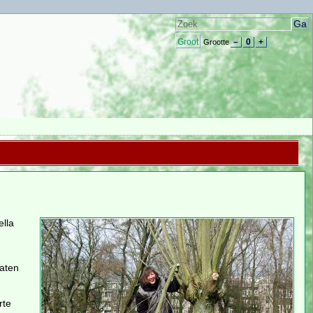
Groot
–
0
+
Grootte
lla
taten
rte