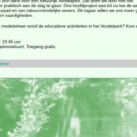
zich sterk voor een natuurlijk Vondelpark. Dat doen we door met het
 praktisch aan de slag te gaan. Ons hoofdproject was tot nu toe de a
rpad en van natuurvriendelijke oevers. Dit najaar willen we ons meer
en vaardigheden.
t medebeheer en/of de educatieve activiteiten in het Vondelpark? Kom
e: 19.45 uur
gebouwbuurt, Toegang gratis.
deren