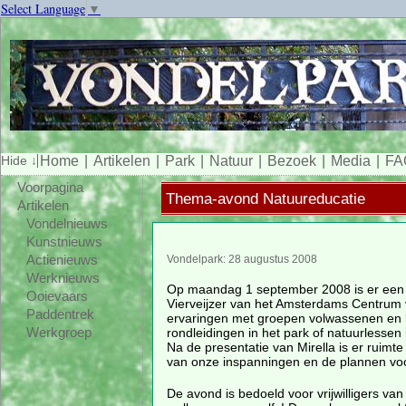
Select Language
▼
Home
Artikelen
Park
Natuur
Bezoek
Media
FA
Voorpagina
Thema-avond Natuureducatie
Artikelen
Vondelnieuws
Kunstnieuws
Actienieuws
Vondelpark: 28 augustus 2008
Werknieuws
Op maandag 1 september 2008 is er een i
Ooievaars
Vierveijzer van het Amsterdams Centrum v
Paddentrek
ervaringen met groepen volwassenen en ki
rondleidingen in het park of natuurlessen 
Werkgroep
Na de presentatie van Mirella is er ruimt
van onze inspanningen en de plannen voo
De avond is bedoeld voor vrijwilligers va