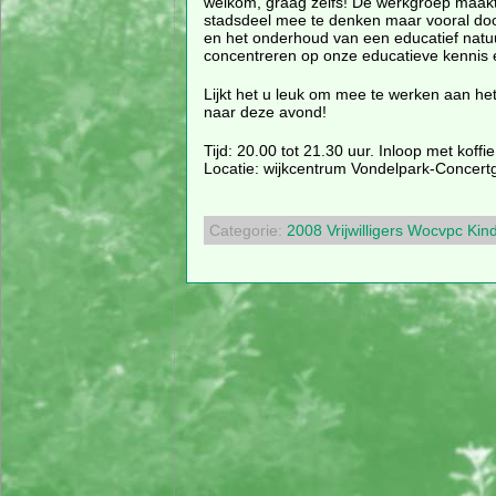
welkom, graag zelfs! De werkgroep maakt 
stadsdeel mee te denken maar vooral door
en het onderhoud van een educatief natuu
concentreren op onze educatieve kennis 
Lijkt het u leuk om mee te werken aan he
naar deze avond!
Tijd: 20.00 tot 21.30 uur. Inloop met koffi
Locatie: wijkcentrum Vondelpark-Concert
Categorie:
2008
Vrijwilligers
Wocvpc
Kin