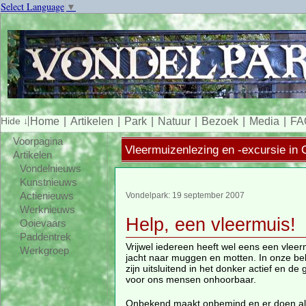
Select Language
▼
Home
Artikelen
Park
Natuur
Bezoek
Media
FA
Voorpagina
Vleermuizenlezing en -excursie in 
Artikelen
Vondelnieuws
Kunstnieuws
Actienieuws
Vondelpark: 19 september 2007
Werknieuws
Help, een vleermuis!
Ooievaars
Paddentrek
Vrijwel iedereen heeft wel eens een vleerm
Werkgroep
jacht naar muggen en motten. In onze bel
zijn uitsluitend in het donker actief en de
voor ons mensen onhoorbaar.
Onbekend maakt onbemind en er doen alle