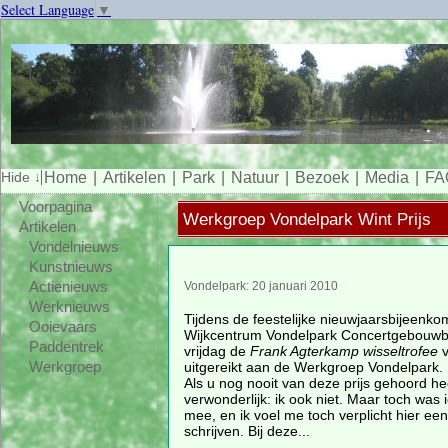
Select Language
▼
Home
Artikelen
Park
Natuur
Bezoek
Media
FA
Voorpagina
Werkgroep Vondelpark Wint Prijs
Artikelen
Vondelnieuws
Kunstnieuws
Actienieuws
Vondelpark: 20 januari 2010
Werknieuws
Tijdens de feestelijke nieuwjaarsbijeenkom
Ooievaars
Wijkcentrum Vondelpark Concertgebouwb
Paddentrek
vrijdag de
Frank Agterkamp wisseltrofee
v
uitgereikt aan de Werkgroep Vondelpark.
Werkgroep
Als u nog nooit van deze prijs gehoord heef
verwonderlijk: ik ook niet. Maar toch was i
mee, en ik voel me toch verplicht hier een
schrijven. Bij deze...