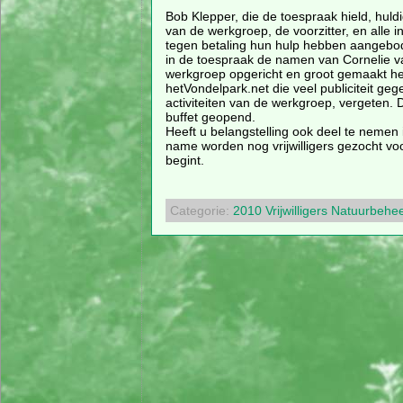
Bob Klepper, die de toespraak hield, huldig
van de werkgroep, de voorzitter, en alle ins
tegen betaling hun hulp hebben aangebo
in de toespraak de namen van Cornelie v
werkgroep opgericht en groot gemaakt he
hetVondelpark.net die veel publiciteit ge
activiteiten van de werkgroep, vergeten.
buffet geopend.
Heeft u belangstelling ook deel te nemen 
name worden nog vrijwilligers gezocht voo
begint.
Categorie:
2010
Vrijwilligers
Natuurbehe