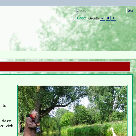
Groot
–
0
+
Grootte
 te
e deze
ze zich