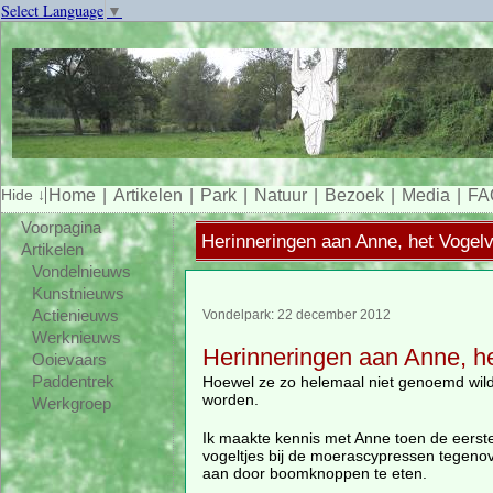
Select Language
▼
Home
Artikelen
Park
Natuur
Bezoek
Media
FA
Voorpagina
Herinneringen aan Anne, het Vogel
Artikelen
Vondelnieuws
Kunstnieuws
Actienieuws
Vondelpark: 22 december 2012
Werknieuws
Herinneringen aan Anne, h
Ooievaars
Hoewel ze zo helemaal niet genoemd wil
Paddentrek
worden.
Werkgroep
Ik maakte kennis met Anne toen de eerst
vogeltjes bij de moerascypressen tegenove
aan door boomknoppen te eten.