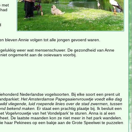
e met
 had
d
n bleven Annie volgen tot alle jongen gevoerd waren.
jes gelukkig weer wat mensenschuwer. De gezondheid van Anne
niet ongemerkt aan de ooievaars voorbij.
iehonderd Nederlandse vogelsoorten. Bij elke soort een prent uit
bandparkiet:
Het Amsterdamse Papegaaienvrouwtje voedt elke dag
 wild vliegende, luid roepende linies over de stad zwermen, tussen
end bekend maken.
Er staat een prachtig plaatje bij. Ik besluit een
et Vogelvrouwtje van het Vondelpark’ te sturen. Anna is al een
n heet. De laatste maanden kon ze niet meer in het park wandelen.
ie haar Pekinees op een bakje aan de Grote Speelwei te puzzelen