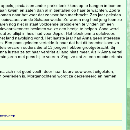
appels, pinda’s en ander parkietenlekkers op te hangen in bomen
 aan kwam en zaten dan al in tientallen op haar te wachten. Zodra
bomen naar het voer dat ze voor hen meebracht. Zes jaar geleden
e ooievaars van de Schapenweide. Ze waren nog heel jong toen ze
jaren nog niet in staat voldoende prooidieren te vinden om een
oievaarskenners besloten we ze een beetje te helpen. Anna werd
at ze altijd in huis had voor Jippie. Het bleek prima opfokvoer.
 het land navolging vond. Het laatste jaar had Anna geen interesse
s. Een poos geleden vertelde ik haar dat het dit broedseizoen zo
dels ervaren ouders die al 13 jongen hebben grootgebracht. Bij
lusten ze tot haar verdriet al lang niets meer. Als ik Anna vertel
te jaren met pens bij te voeren. Zegt ze dat ze een mooie erfenis
na zich niet goed voelt- door haar buurvrouw wordt uitgelaten,
en overleden is. Morgenochtend wordt ze gecremeerd en nemen
 Oostveen