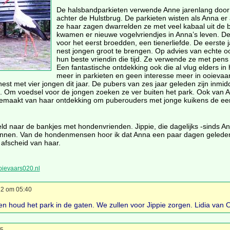
De halsbandparkieten verwende Anne jarenlang door 
achter de Hulstbrug. De parkieten wisten als Anna er
ze haar zagen dwarrelden ze met veel kabaal uit de 
kwamen er nieuwe vogelvriendjes in Anna’s leven. D
voor het eerst broedden, een tienerliefde. De eerste 
nest jongen groot te brengen. Op advies van echte o
hun beste vriendin die tijd. Ze verwende ze met pens d
Een fantastische ontdekking ook die al vlug elders in
meer in parkieten en geen interesse meer in ooievaar
st met vier jongen dit jaar. De pubers van zes jaar geleden zijn inmid
Om voedsel voor de jongen zoeken ze ver buiten het park. Ook van Anna 
 gemaakt van haar ontdekking om puberouders met jonge kuikens de eers
d naar de bankjes met hondenvrienden. Jippie, die dagelijks -sinds An
rennen. Van de hondenmensen hoor ik dat Anna een paar dagen geled
afscheid van haar.
ooievaars020.nl
2 om 05:40
 en houd het park in de gaten. We zullen voor Jippie zorgen. Lidia van