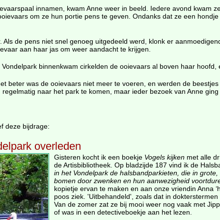
oievaarspaal innamen, kwam Anne weer in beeld. Iedere avond kwam z
e ooievaars om ze hun portie pens te geven. Ondanks dat ze een hondje
. Als de pens niet snel genoeg uitgedeeld werd, klonk er aanmoedigen
oievaar aan haar jas om weer aandacht te krijgen.
 Vondelpark binnenkwam cirkelden de ooievaars al boven haar hoofd, e
 het beter was de ooievaars niet meer te voeren, en werden de beest
g regelmatig naar het park te komen, maar ieder bezoek van Anne ging 
 deze bijdrage:
delpark overleden
Gisteren kocht ik een boekje
Vogels kijken
met alle dr
de Artisbibliotheek. Op bladzijde 187 vind ik de Hals
in het Vondelpark de halsbandparkieten, die in grote,
bomen door zwenken en hun aanwezigheid voortdur
kopietje ervan te maken en aan onze vriendin Anna ‘h
poos ziek. 'Uitbehandeld', zoals dat in doktersterme
Van de zomer zat ze bij mooi weer nog vaak met Jipp
of was in een detectiveboekje aan het lezen.