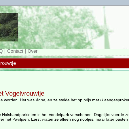
Q
Contact
Over
vrouwtje
et Vogelvrouwtje
de worden. Het was
Anne
, en ze stelde het op prijs met
U
aangesproken
e Halsbandparkieten in het Vondelpark verschenen. Dagelijks voerde z
r het Paviljoen. Eerst vraten ze alleen nog nootjes, maar later pasten 