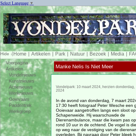
Select Language
▼
Home
Artikelen
Park
Natuur
Bezoek
Media
FA
Voorpagina
Manke Nelis Is Niet Meer
Artikelen
Vondelnieuws
Kunstnieuws
Actienieuws
Vondelpark: 10 maart 2024, herzien donderdag,
2024
Werknieuws
Ooievaars
In de avond van donderdag, 7 maart 202
17:30 heeft fotograaf Peter Wesche een
Paddentrek
Ooievaar aangetroffen langs een sloot op
Werkgroep
Schapenweide. Hij waarschuwde de
Dierenambulance, maar die kwam pas op 
rond 10 uur in de ochtend. De vogel is di
op weg naar de vestiging van de dieren
overleden. Bij navraag door Peter bleek h