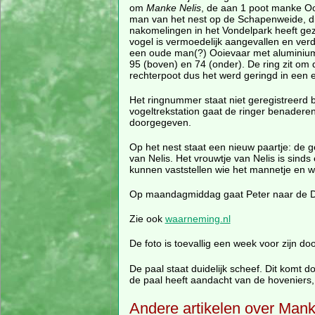
om
Manke Nelis
, de aan 1 poot manke O
man van het nest op de Schapenweide, di
nakomelingen in het Vondelpark heeft ge
vogel is vermoedelijk aangevallen en ver
een oude man(?) Ooievaar met aluminium 
95 (boven) en 74 (onder). De ring zit om
rechterpoot dus het werd geringd in een e
Het ringnummer staat niet geregistreerd b
vogeltrekstation gaat de ringer benadere
doorgegeven.
Op het nest staat een nieuw paartje: de 
van Nelis. Het vrouwtje van Nelis is sinds
kunnen vaststellen wie het mannetje en wi
Op maandagmiddag gaat Peter naar de Di
Zie ook
waarneming.nl
De foto is toevallig een week voor zijn doo
De paal staat duidelijk scheef. Dit komt 
de paal heeft aandacht van de hoveniers, 
Andere artikelen over Mank