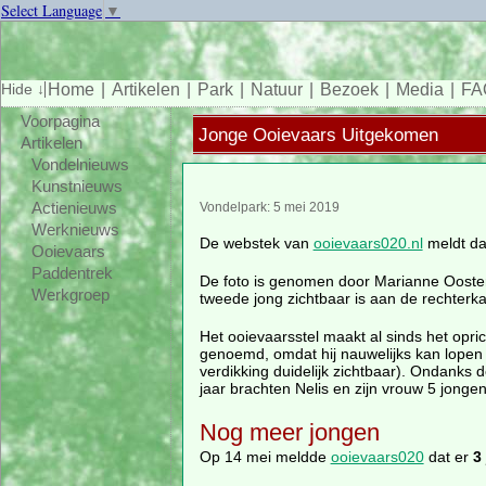
Select Language
▼
Home
Artikelen
Park
Natuur
Bezoek
Media
FA
Voorpagina
Jonge Ooievaars Uitgekomen
Artikelen
Vondelnieuws
Kunstnieuws
Actienieuws
Vondelpark: 5 mei 2019
Werknieuws
De webstek van
ooievaars020.nl
meldt da
Ooievaars
Paddentrek
De foto is genomen door Marianne Oosterhui
Werkgroep
tweede jong zichtbaar is aan de rechterka
Het ooievaarsstel maakt al sinds het opr
genoemd, omdat hij nauwelijks kan lopen d
verdikking duidelijk zichtbaar). Ondanks 
jaar brachten Nelis en zijn vrouw 5 jongen
Nog meer jongen
Op 14 mei meldde
ooievaars020
dat er
3