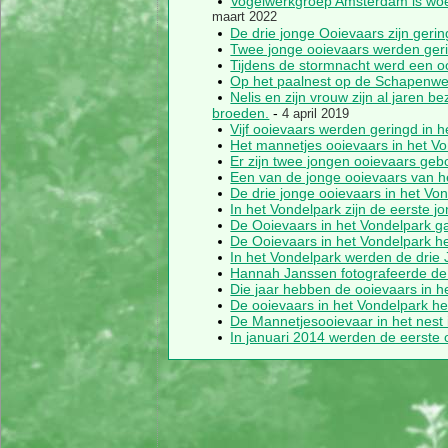
Vogelwerkgroep Amsterdam is woe
maart 2022
De drie jonge Ooievaars zijn geri
Twee jonge ooievaars werden ger
Tijdens de stormnacht werd een o
Op het paalnest op de Schapenwe
Nelis en zijn vrouw zijn al jaren 
broeden.
-
4 april 2019
Vijf ooievaars werden geringd in 
Het mannetjes ooievaars in het V
Er zijn twee jongen ooievaars geb
Een van de jonge ooievaars van 
De drie jonge ooievaars in het Vo
In het Vondelpark zijn de eerste
De Ooievaars in het Vondelpark 
De Ooievaars in het Vondelpark 
In het Vondelpark werden de drie
Hannah Janssen fotografeerde de 
Die jaar hebben de ooievaars in h
De ooievaars in het Vondelpark 
De Mannetjesooievaar in het nest
In januari 2014 werden de eerste