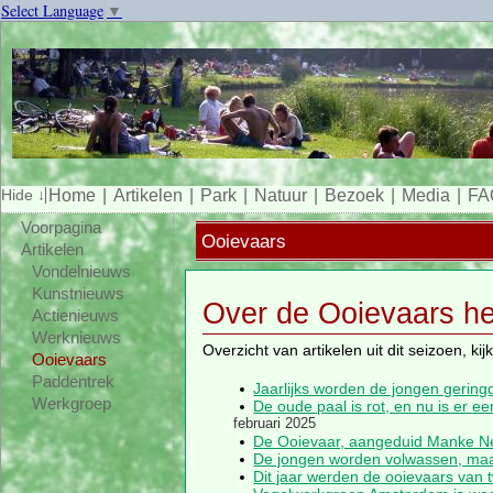
Select Language
▼
Home
Artikelen
Park
Natuur
Bezoek
Media
FA
Voorpagina
Ooievaars
Artikelen
Vondelnieuws
Kunstnieuws
Over de Ooievaars he
Actienieuws
Werknieuws
Overzicht van artikelen uit dit seizoen, ki
Ooievaars
Paddentrek
Jaarlijks worden de jongen gerin
Werkgroep
De oude paal is rot, en nu is er 
februari 2025
De Ooievaar, aangeduid Manke Nel
De jongen worden volwassen, maa
Dit jaar werden de ooievaars van 