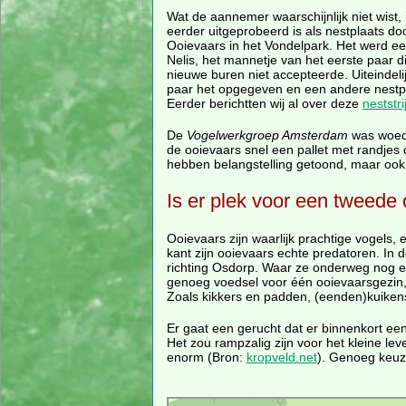
Wat de aannemer waarschijnlijk niet wist, 
eerder uitgeprobeerd is als nestplaats d
Ooievaars in het Vondelpark. Het werd ee
Nelis, het mannetje van het eerste paar di
nieuwe buren niet accepteerde. Uiteindeli
paar het opgegeven en een andere nestpl
Eerder berichtten wij al over deze
neststri
De
Vogelwerkgroep Amsterdam
was woede
de ooievaars snel een pallet met randjes 
hebben belangstelling getoond, maar ook
Is er plek voor een tweede
Ooievaars zijn waarlijk prachtige vogels,
kant zijn ooievaars echte predatoren. In 
richting Osdorp. Waar ze onderweg nog e
genoeg voedsel voor één ooievaarsgezin, e
Zoals kikkers en padden, (eenden)kuikens
Er gaat een gerucht dat er binnenkort ee
Het zou rampzalig zijn voor het kleine le
enorm (Bron:
kropveld.net
). Genoeg keuze