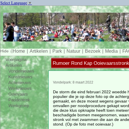
Select Language
▼
Home
Artikelen
Park
Natuur
Bezoek
Media
FA
Voorpagina
Rumoer Rond Kap Ooievaarsstron
Artikelen
Vondelnieuws
Kunstnieuws
Actienieuws
Vondelpark: 8 maart 2022
Werknieuws
De storm die eind februari 2022 woedde 
Ooievaars
populier die je op deze foto op de achterg
Paddentrek
gemaakt, en deze moest wegens gevaar v
omvallen per noodprocedure gekapt wor
Werkgroep
die deze klus opknapte heeft toen metee
beschadigde bomen meegenomen, waaro
stronk vol met zwammen die aan de ande
stond. (Op de foto met ooievaar.)