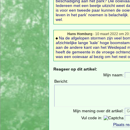
beschadiging aan het park? Die ooievaar
Iedereen met een beetje uitzicht weet da
is voor een tweede paar kunnen de ooieva
leven in het park' noemen is belachelijk
wel.
Hans Homburg
- 10 maart 2022 om 20
Na de afgelopen stormen zijn veel bo
afzichtelijke lange 'kale' hoge boomst
aan de andere kant van het Weidepad 
heeft de gemeente in de vroege ochte
was een ooievaar al bezig om het nest 
Reageer op dit artikel:
Mijn naam:
Bericht:
Mijn mening over dit artikel:
Vul code in: