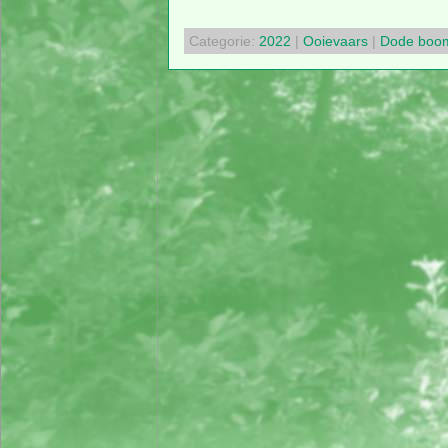
Categorie:
2022
|
Ooievaars
|
Dode boo