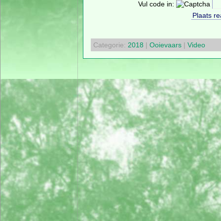
Vul code in:
Categorie:
2018
|
Ooievaars
|
Video