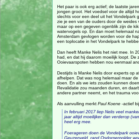
Het paar is ook erg actief; de laatste jare
jongen groot. Het voedsel voor de altijd 
slechts voor een deel uit het Vondelpark 
zie je een van de ouders door de weides 
maar op een gegeven ogenblik zijn de kik
watervogels op. En dan moet helemaal na
Amsterdam gevlogen worden voor de hapj
een toplocatie in het Vondelpark te hebben
Dan heeft Manke Nelis het niet mee. In 20
had, en dat hij daarom moeilijk loopt. De z
Ooievaarspoten hebben nou eenmaal and
Destijds is Manke Nelis door experts op 
afhelpen. Dat was nog helemaal maar de v
doen. En als we iets zouden kunnen doen
Revalidatie zou maanden duren, en daarbi
andere partner neemt, en het trauma voor
Als aanvulling merkt
Paul Koene
-actief bi
In februari 2017 liep Nelis veel manke
jaar altijd moeilijker dan verderop (van
heel erg mee.
Foerageren doen de Vondelpark ooieva
Geuzenveld, rand Osdorperpolder word