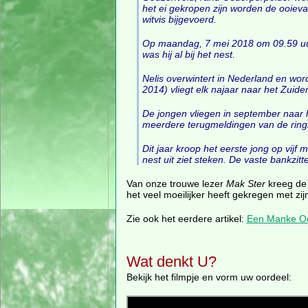
het ei gekropen zijn worden de ooiev
witvis bijgevoerd.
Op maandag, 7 mei 2018 om 09.59 uur 
was hij al bij het nest.
Nelis overwintert in Nederland en wor
2014) vliegt elk najaar naar het Zuid
De jongen vliegen in september naar he
meerdere terugmeldingen van de rin
Dit jaar kroop het eerste jong op vijf m
nest uit ziet steken. De vaste bankzit
Van onze trouwe lezer
Mak Ster
kreeg de 
het veel moeilijker heeft gekregen met zij
Zie ook het eerdere artikel:
Een Manke Oo
Wat denkt U?
Bekijk het filmpje en vorm uw oordeel: