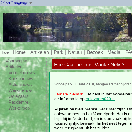
Select Language
▼
Home
Artikelen
Park
Natuur
Bezoek
Media
FA
Voorpagina
Hoe Gaat het met Manke Nelis?
Artikelen
Vondelnieuws
Kunstnieuws
Actienieuws
Vondelpark: 11 mei 2018, aangevuld met bijdra
Werknieuws
Laatste nieuws:
Het nest in het Vondelpar
Ooievaars
de informatie op
ooievaars020.nl
.
Paddentrek
Werkgroep
Al jaren bestiert
Manke Nelis
met zijn vast
ooievaarsnest in het Vondelpark. Het is e
blijft hij in Nederland, en is dan vaak bij h
waarschijnlijk bewaakt hij het nest tegen i
weer terugkomt uit het zuiden.