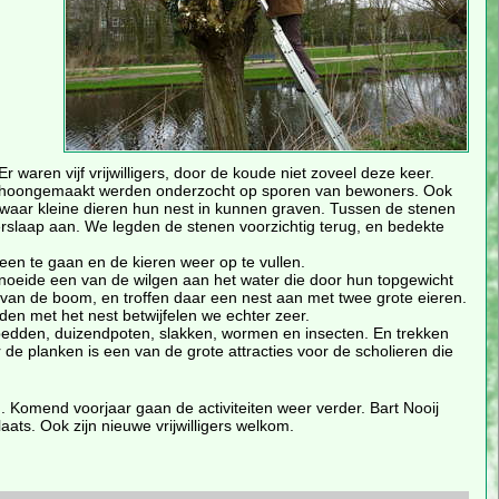
waren vijf vrijwilligers, door de koude niet zoveel deze keer.
n schoongemaakt werden onderzocht op sporen van bewoners. Ook
waar kleine dieren hun nest in kunnen graven. Tussen de stenen
erslaap aan. We legden de stenen voorzichtig terug, en bedekte
een te gaan en de kieren weer op te vullen.
oeide een van de wilgen aan het water die door hun topgewicht
n van de boom, en troffen daar een nest aan met twee grote eieren.
en met het nest betwijfelen we echter zeer.
ebedden, duizendpoten, slakken, wormen en insecten. En trekken
de planken is een van de grote attracties voor de scholieren die
Komend voorjaar gaan de activiteiten weer verder. Bart Nooij
aats. Ook zijn nieuwe vrijwilligers welkom.