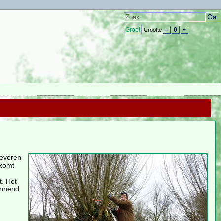
Groot
–
0
+
Grootte
leveren
 komt
t. Het
pannend