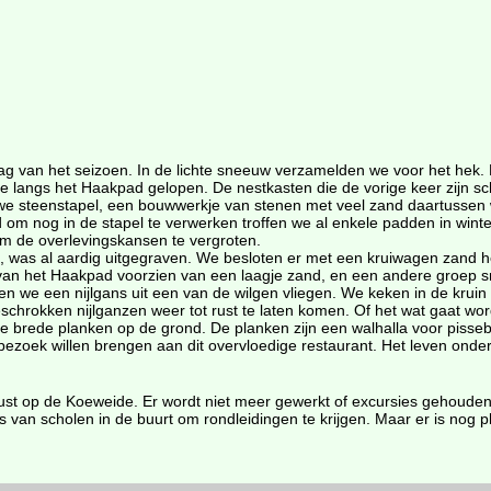
 van het seizoen. In de lichte sneeuw verzamelden we voor het hek. Er 
nde langs het Haakpad gelopen. De nestkasten die de vorige keer zij
we steenstapel, een bouwwerkje van stenen met veel zand daartussen 
 om nog in de stapel te verwerken troffen we al enkele padden in wint
m de overlevingskansen te vergroten.
gt, was al aardig uitgegraven. We besloten er met een kruiwagen zand h
an het Haakpad voorzien van een laagje zand, en een andere groep sn
gen we een nijlgans uit een van de wilgen vliegen. We keken in de krui
hrokken nijlganzen weer tot rust te laten komen. Of het wat gaat word
de brede planken op de grond. De planken zijn een walhalla voor piss
bezoek willen brengen aan dit overvloedige restaurant. Het leven onder 
t op de Koeweide. Er wordt niet meer gewerkt of excursies gehouden. 
is van scholen in de buurt om rondleidingen te krijgen. Maar er is nog pl