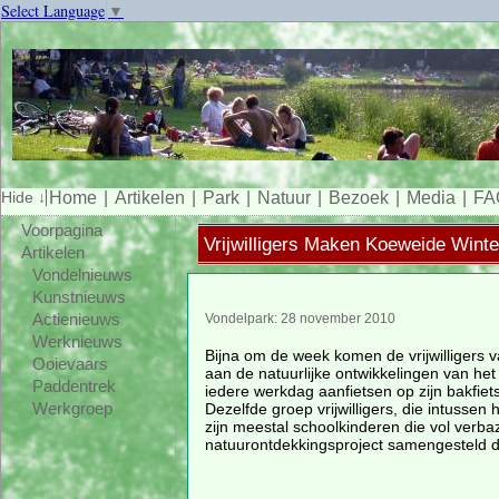
Select Language
▼
Home
Artikelen
Park
Natuur
Bezoek
Media
FA
Voorpagina
Vrijwilligers Maken Koeweide Winte
Artikelen
Vondelnieuws
Kunstnieuws
Actienieuws
Vondelpark: 28 november 2010
Werknieuws
Bijna om de week komen de vrijwilligers 
Ooievaars
aan de natuurlijke ontwikkelingen van h
Paddentrek
iedere werkdag aanfietsen op zijn bakfie
Dezelfde groep vrijwilligers, die intusse
Werkgroep
zijn meestal schoolkinderen die vol verbaz
natuurontdekkingsproject samengesteld d