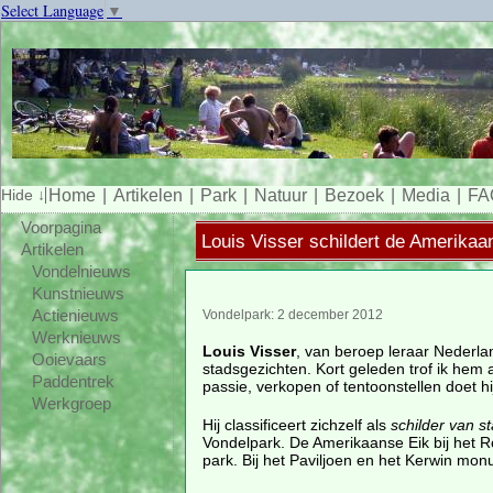
Select Language
▼
Home
Artikelen
Park
Natuur
Bezoek
Media
FA
Voorpagina
Louis Visser schildert de Amerikaa
Artikelen
Vondelnieuws
Kunstnieuws
Actienieuws
Vondelpark: 2 december 2012
Werknieuws
Louis Visser
, van beroep leraar Nederlan
Ooievaars
stadsgezichten. Kort geleden trof ik hem aa
Paddentrek
passie, verkopen of tentoonstellen doet hij
Werkgroep
Hij classificeert zichzelf als
schilder van s
Vondelpark. De Amerikaanse Eik bij het Ro
park. Bij het Paviljoen en het Kerwin mo