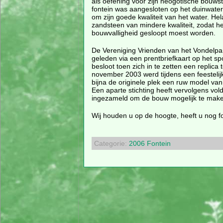
als oefening voor zijn neogotische bouwsti
fontein was aangesloten op het duinwate
om zijn goede kwaliteit van het water. He
zandsteen van mindere kwaliteit, zodat he
bouwvalligheid gesloopt moest worden.
De Vereniging Vrienden van het Vondelpa
geleden via een prentbriefkaart op het sp
besloot toen zich in te zetten een replica 
november 2003 werd tijdens een feestelij
bijna de originele plek een ruw model van 
Een aparte stichting heeft vervolgens vo
ingezameld om de bouw mogelijk te make
Wij houden u op de hoogte, heeft u nog fo
Categorie:
2006
Fontein