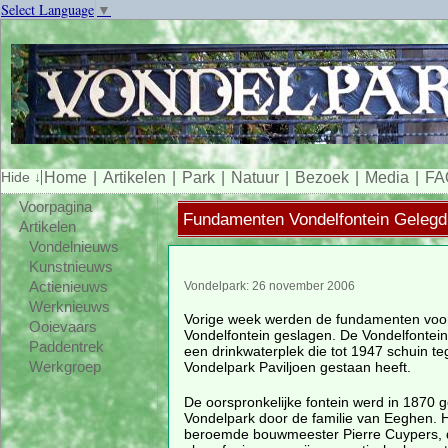
Select Language
▼
Home
Artikelen
Park
Natuur
Bezoek
Media
FA
Voorpagina
Fundamenten Vondelfontein Gelegd
Artikelen
Vondelnieuws
Kunstnieuws
Actienieuws
Vondelpark: 26 november 2006
Werknieuws
Vorige week werden de fundamenten voo
Ooievaars
Vondelfontein geslagen. De Vondelfontein
Paddentrek
een drinkwaterplek die tot 1947 schuin t
Vondelpark Paviljoen gestaan heeft.
Werkgroep
De oorspronkelijke fontein werd in 1870
Vondelpark door de familie van Eeghen. H
beroemde bouwmeester Pierre Cuypers, di