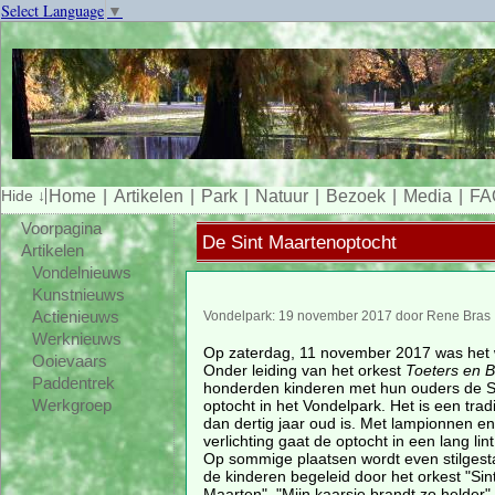
Select Language
▼
Home
Artikelen
Park
Natuur
Bezoek
Media
FA
Voorpagina
De Sint Maartenoptocht
Artikelen
Vondelnieuws
Kunstnieuws
Actienieuws
Vondelpark: 19 november 2017 door Rene Bras
Werknieuws
Op zaterdag, 11 november 2017 was het 
Ooievaars
Onder leiding van het orkest
Toeters en B
Paddentrek
honderden kinderen met hun ouders de S
optocht in het Vondelpark. Het is een tradi
Werkgroep
dan dertig jaar oud is. Met lampionnen e
verlichting gaat de optocht in een lang lin
Op sommige plaatsen wordt even stilgest
de kinderen begeleid door het orkest "Sin
Maarten", "Mijn kaarsje brandt zo helder" 