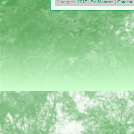
Categorie:
2017
|
SintMaarten
|
Optocht