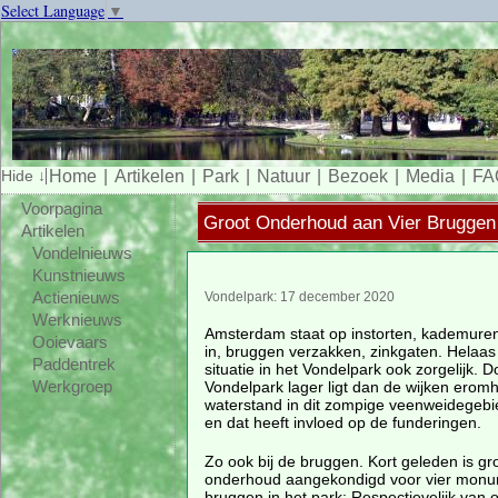
Select Language
▼
Home
Artikelen
Park
Natuur
Bezoek
Media
FA
Voorpagina
Groot Onderhoud aan Vier Bruggen
Artikelen
Vondelnieuws
Kunstnieuws
Actienieuws
Vondelpark: 17 december 2020
Werknieuws
Amsterdam staat op instorten, kademure
Ooievaars
in, bruggen verzakken, zinkgaten. Helaas 
Paddentrek
situatie in het Vondelpark ook zorgelijk. D
Vondelpark lager ligt dan de wijken erom
Werkgroep
waterstand in dit zompige veenweidegebi
en dat heeft invloed op de funderingen.
Zo ook bij de bruggen. Kort geleden is gr
onderhoud aangekondigd voor vier monu
bruggen in het park: Respectievelijk van 