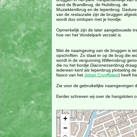
west de Brandbrug, de Hulstbrug, de
Muziektentbrug en de Iepenbrug. Geduren
van de restauratie zijn de bruggen afgesl
wordt dus omlopen met je hondje.
Opmerkelijk zijn de later aangebouwde t
hoe ver het Vondelpark verzakt is.
Met de naamgeving van de bruggen is iet
opschriften. Zo staat er op de brug die i
wordt in de vergunning
Willemsbrug
genoe
die nu het bordje
Diaconessenbrug
draagt
iedereen kent als Iepenbrug plotseling d
fiasco van het
Johan Cruyffplein
) heeft h
Zie voor de gebruikelijke naamgevingen 
Eerder schreven wij over de hangsloten o