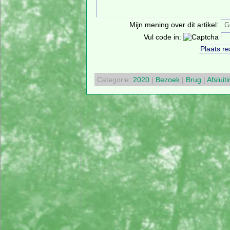
Mijn mening over dit artikel:
Vul code in:
Categorie:
2020
|
Bezoek
|
Brug
|
Afsluit