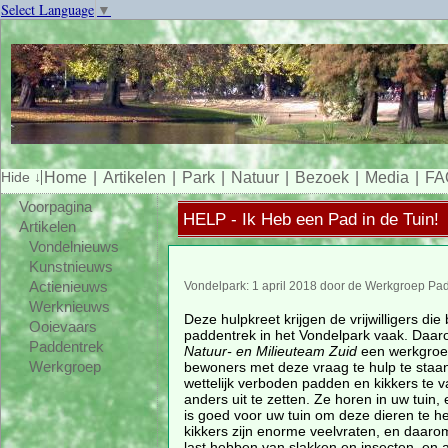
Select Language
▼
Home
Artikelen
Park
Natuur
Bezoek
Media
FA
Voorpagina
HELP - Ik Heb een Pad in de Tuin!
Artikelen
Vondelnieuws
Kunstnieuws
Actienieuws
Vondelpark: 1 april 2018 door de Werkgroep Pa
Werknieuws
Deze hulpkreet krijgen de vrijwilligers die
Ooievaars
paddentrek in het Vondelpark vaak. Daar
Paddentrek
Natuur- en Milieuteam Zuid
een werkgroe
bewoners met deze vraag te hulp te staan.
Werkgroep
wettelijk verboden padden en kikkers te 
anders uit te zetten. Ze horen in uw tuin, 
is goed voor uw tuin om deze dieren te 
kikkers zijn enorme veelvraten, en daarom
last hebben van slakken en insecten, en a