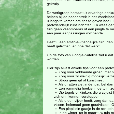
gekruip.
De werkgroep bestaat uit ervarings-desk
helpen bij de paddentrek in het Vondelpark
u langs te komen om tips te geven hoe u 
padvriendelijk kunt inrichten. En wees ger
tuin geen veenmoeras of een jungle te ma
een paar aanpassingen voldoende.
Heeft u een amfibie-vriendelijke tuin, d
heeft getroffen, en hoe dat werkt.
Op de foto van Google-Satellite ziet u da
worden.
Hier zijn alvast enkele tips voor een padvri
Zorg voor voldoende groen, met 
Zorg voor zo weinig mogelijk verha
Strooi geen gif of kunstmest
Als u ratten ziet in de tuin, bel d
Een rommelig hoekje in de tuin, zoa
Die tegels of klinkers die u zojui
zich erin kunnen verstoppen
Als u een vijver heeft, zorg dan d
vissen, helemaal geen goudvissen. G
Een piepklein gaatje in de schutt
In de winter, tot in maart uw tuin m