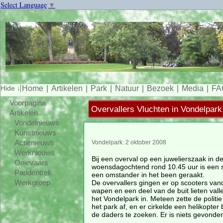
Select Language
▼
Home
Artikelen
Park
Natuur
Bezoek
Media
FA
Voorpagina
Overvallers Vluchten in Vondelpark
Artikelen
Vondelnieuws
Kunstnieuws
Actienieuws
Vondelpark: 2 oktober 2008
Werknieuws
Bij een overval op een juwelierszaak in de
Ooievaars
woensdagochtend rond 10.45 uur is een s
Paddentrek
een omstander in het been geraakt.
De overvallers gingen er op scooters van
Werkgroep
wapen en een deel van de buit lieten vall
het Vondelpark in. Meteen zette de politie
het park af, en er cirkelde een helikopte
de daders te zoeken. Er is niets gevonde