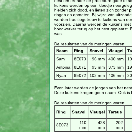
nest om eronder de procedure gade te sl
kuikens werden op een kleedje neergeleg
hielden zich dood, en lieten zich zonder p
ringen en opmeten. Bij wijze van uitzonde
worden traditiegetrouw te kuikens van e
voorzien. Daarna werden de kuikens met
hoogwerker terug op het nest geplaatst. 
was.
De resultaten van de metingen waren:
Naam
Ring
Snavel
Vleugel
Ta
Sam
8E070
96 mm
400 mm
1
Antonia
8E071
93 mm
373 mm
1
Ryan
8E072
103 mm
406 mm
2
Even later werden de jongen van het nes
Deze kuikens kregen geen naam. Ook is he
De resultaten van de metingen waren:
Ring
Snavel
Vleugel
Tarsus
110
428
202
8E073
mm
mm
mm