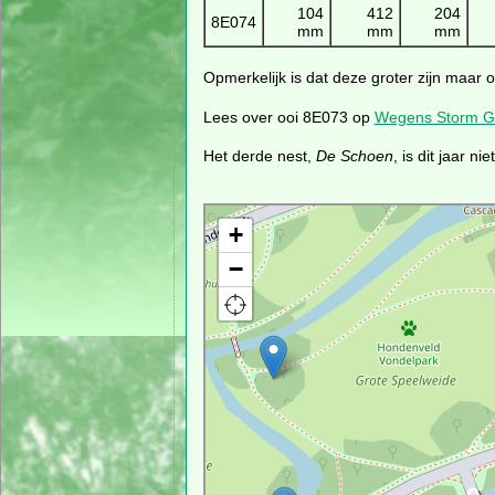
104
412
204
8E074
mm
mm
mm
Opmerkelijk is dat deze groter zijn maar
Lees over ooi 8E073 op
Wegens Storm G
Het derde nest,
De Schoen
, is dit jaar n