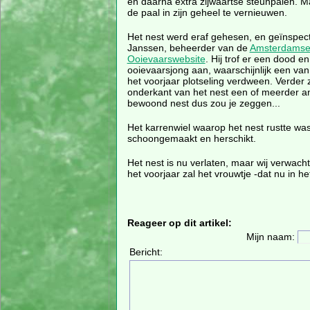
en daarna extra zijwaartse steunpalen. M
de paal in zijn geheel te vernieuwen.
Het nest werd eraf gehesen, en geïnspec
Janssen, beheerder van de
Amsterdams
Ooievaarswebsite
. Hij trof er een dood e
ooievaarsjong aan, waarschijnlijk een van
het voorjaar plotseling verdween. Verder 
onderkant van het nest een of meerder and
bewoond nest dus zou je zeggen...
Het karrenwiel waarop het nest rustte was
schoongemaakt en herschikt.
Het nest is nu verlaten, maar wij verwach
het voorjaar zal het vrouwtje -dat nu in h
Reageer op dit artikel:
Mijn naam:
Bericht: