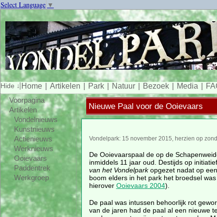
Select Language
▼
Home
Artikelen
Park
Natuur
Bezoek
Media
FA
Voorpagina
Nieuwe Paal voor de Ooievaars
Artikelen
Vondelnieuws
Kunstnieuws
Actienieuws
Vondelpark: 15 november 2015, herzien op zond
Werknieuws
De Ooievaarspaal de op de Schapenweid
Ooievaars
inmiddels 11 jaar oud. Destijds op initiati
Paddentrek
van het Vondelpark
opgezet nadat op ee
boom elders in het park het broedsel was 
Werkgroep
hierover
Ooievaars 2004
).
De paal was intussen behoorlijk rot gewor
van de jaren had de paal al een nieuwe t