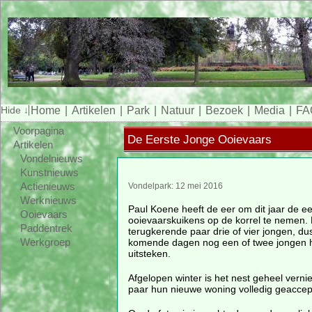
Home
Artikelen
Park
Natuur
Bezoek
Media
FA
Voorpagina
De Eerste Jonge Ooievaars
Artikelen
Vondelnieuws
Kunstnieuws
Actienieuws
Vondelpark: 12 mei 2016
Werknieuws
Paul Koene heeft de eer om dit jaar de e
Ooievaars
ooievaarskuikens op de korrel te nemen. Me
Paddentrek
terugkerende paar drie of vier jongen, dus
komende dagen nog een of twee jongen 
Werkgroep
uitsteken.
Afgelopen winter is het nest geheel verni
paar hun nieuwe woning volledig geaccep