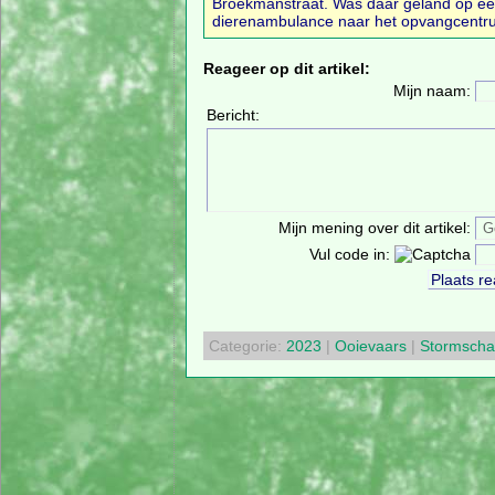
Broekmanstraat. Was daar geland op een
dierenambulance naar het opvangcentrum
Reageer op dit artikel:
Mijn naam:
Bericht:
Mijn mening over dit artikel:
Vul code in:
Categorie:
2023
|
Ooievaars
|
Stormsch