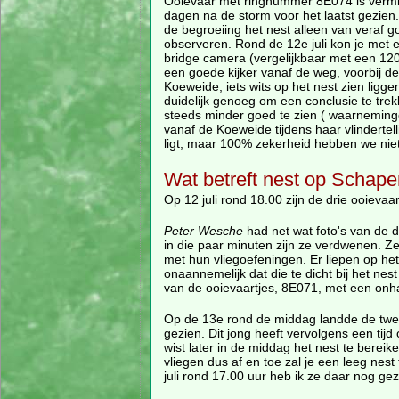
Ooievaar met ringnummer 8E074 is vermi
dagen na de storm voor het laatst gezien.
de begroeiing het nest alleen van veraf g
observeren. Rond de 12e juli kon je met
bridge camera (vergelijkbaar met een 12
een goede kijker vanaf de weg, voorbij d
Koeweide, iets wits op het nest zien ligge
duidelijk genoeg om een conclusie te tr
steeds minder goed te zien ( waarneming
vanaf de Koeweide tijdens haar vlinderte
ligt, maar 100% zekerheid hebben we niet
Wat betreft nest op Schap
Op 12 juli rond 18.00 zijn de drie ooievaa
Peter Wesche
had net wat foto's van de 
in die paar minuten zijn ze verdwenen. Z
met hun vliegoefeningen. Er liepen op h
onaannemelijk dat die te dicht bij het ne
van de ooievaartjes, 8E071, met een onha
Op de 13e rond de middag landde de twe
gezien. Dit jong heeft vervolgens een ti
wist later in de middag het nest te ber
vliegen dus af en toe zal je een leeg nes
juli rond 17.00 uur heb ik ze daar nog gez