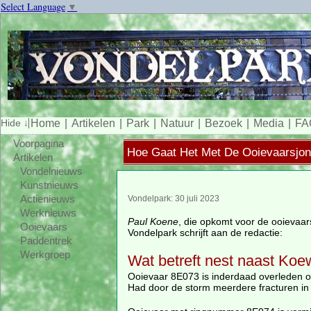
Select Language
▼
Home
Artikelen
Park
Natuur
Bezoek
Media
FA
Voorpagina
Hoe Gaat Het Met De Ooievaarsjo
Artikelen
Vondelnieuws
Kunstnieuws
Actienieuws
Vondelpark: 30 juli 2023
Werknieuws
Paul Koene
, die opkomt voor de ooievaars
Ooievaars
Vondelpark schrijft aan de redactie:
Paddentrek
Werkgroep
Wat betreft nest naast Koe
Ooievaar 8E073 is inderdaad overleden o
Had door de storm meerdere fracturen in 