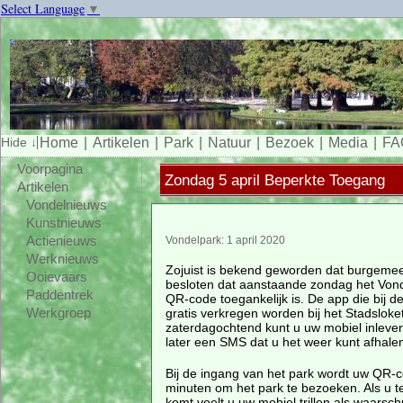
Select Language
▼
Home
Artikelen
Park
Natuur
Bezoek
Media
FA
Voorpagina
Zondag 5 april Beperkte Toegang
Artikelen
Vondelnieuws
Kunstnieuws
Actienieuws
Vondelpark: 1 april 2020
Werknieuws
Zojuist is bekend geworden dat burgemee
Ooievaars
besloten dat aanstaande zondag het Vond
Paddentrek
QR-code toegankelijk is. De app die bij d
gratis verkregen worden bij het Stadsloket 
Werkgroep
zaterdagochtend kunt u uw mobiel inleveren
later een SMS dat u het weer kunt afhale
Bij de ingang van het park wordt uw QR-c
minuten om het park te bezoeken. Als u te
komt voelt u uw mobiel trillen als waars