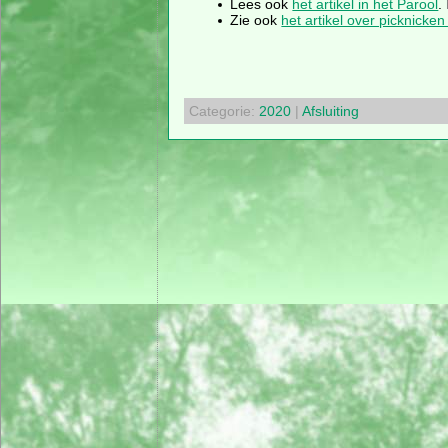
Lees ook
het artikel in het Parool
.
Zie ook
het artikel over picknicken
Categorie:
2020
|
Afsluiting