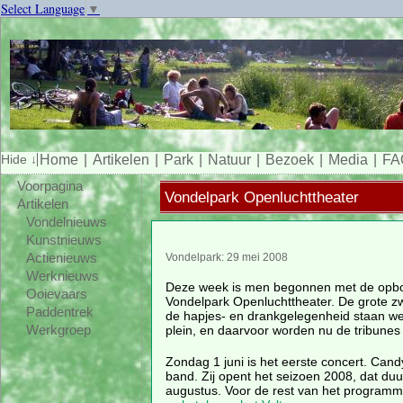
Select Language
▼
Home
Artikelen
Park
Natuur
Bezoek
Media
FA
Voorpagina
Vondelpark Openluchttheater
Artikelen
Vondelnieuws
Kunstnieuws
Actienieuws
Vondelpark: 29 mei 2008
Werknieuws
Deze week is men begonnen met de opb
Ooievaars
Vondelpark Openluchttheater. De grote zw
Paddentrek
de hapjes- en drankgelegenheid staan we
plein, en daarvoor worden nu de tribune
Werkgroep
Zondag 1 juni is het eerste concert. Cand
band. Zij opent het seizoen 2008, dat duu
augustus. Voor de rest van het programma