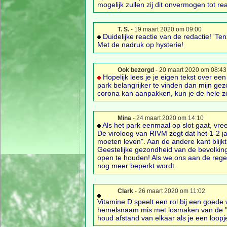
mogelijk zullen zij dit onvermogen tot re
T. S.
- 19 maart 2020 om 09:00
Duidelijke reactie van de redactie! 'Te
Met de nadruk op hysterie!
Ook bezorgd
- 20 maart 2020 om 08:43
Hopelijk lees je je eigen tekst over ee
park belangrijker te vinden dan mijn ge
corona kan aanpakken, kun je de hele z
Mina
- 24 maart 2020 om 14:10
Als het park eenmaal op slot gaat, vree
De viroloog van RIVM zegt dat het 1-2 j
moeten leven". Aan de andere kant blijk
Geestelijke gezondheid van de bevolking
open te houden! Als we ons aan de rege
nog meer beperkt wordt.
Clark
- 26 maart 2020 om 11:02
Vitamine D speelt een rol bij een goede
hemelsnaam mis met losmaken van de "st
houd afstand van elkaar als je een loopj