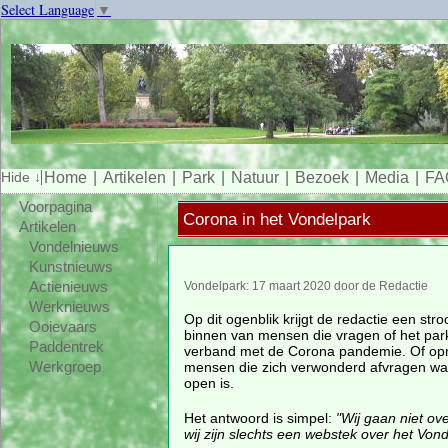
Select Language
▼
Home
Artikelen
Park
Natuur
Bezoek
Media
FA
Voorpagina
Corona in het Vondelpark
Artikelen
Vondelnieuws
Kunstnieuws
Actienieuws
Vondelpark: 17 maart 2020 door de Redactie
Werknieuws
Op dit ogenblik krijgt de redactie een str
Ooievaars
binnen van mensen die vragen of het park
Paddentrek
verband met de Corona pandemie. Of op
mensen die zich verwonderd afvragen wa
Werkgroep
open is.
Het antwoord is simpel:
"Wij gaan niet ov
wij zijn slechts een webstek over het Vond