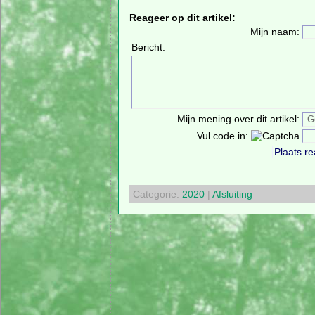
Reageer op dit artikel:
Mijn naam:
Bericht:
Mijn mening over dit artikel:
Vul code in:
Categorie:
2020
|
Afsluiting