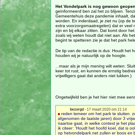
Het Vondelpark is nog gewoon geope
geïnformeerd ben zal het zo blijven. Tenzij
Gemeentehuis deze pandemie inhaalt, da
worden. En inderdaad, je ziet nu (op de 
extra voorzorgsmaatregelen) dat er veel 
zijn en bij elkaar zitten. Dat komt door h
zoals wij weten houdt dat niet aan. Als he
begint te spetteren zie je dat het park hel
De tip van de redactie is dus: Houdt het 
houden wij je natuurlijk op de hoogte.
...maar als je mijn mening wilt weten: Sl
keer tot rust, en kunnen de ernstig bedr
vrijwilligers gaat dat anders niet lukken.)
Ongetwijfeld ben je het hier niet mee eens,
bezorgd
- 17 maart 2020 om 21:14
reden temeer om het park te sluiten. 
afgenomen de laatste jaren) door 3 vrijw
naartoe gaat, in welke context je het pla
ik citeer: 'Houdt het hoofd koel, dat is 
op hetvondelpark.net zullen er boos en b