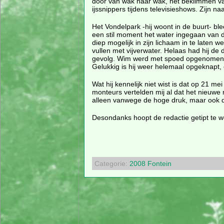
door van wak naar wak, het beklimmen va
ijssnippers tijdens televisieshows. Zijn 
Het Vondelpark -hij woont in de buurt- bl
een stil moment het water ingegaan van 
diep mogelijk in zijn lichaam in te laten 
vullen met vijverwater. Helaas had hij de
gevolg. Wim werd met spoed opgenomen in
Gelukkig is hij weer helemaal opgeknapt, 
Wat hij kennelijk niet wist is dat op 21
monteurs vertelden mij al dat het nieuw
alleen vanwege de hoge druk, maar ook de
Desondanks hoopt de redactie getipt te w
Categorie:
2008
Fontein