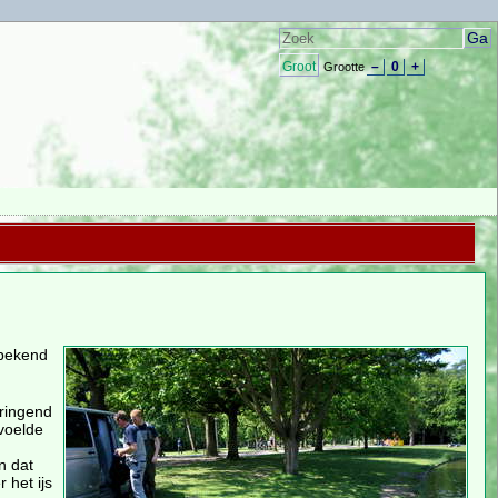
Groot
–
0
+
Grootte
 bekend
dringend
voelde
n dat
 het ijs