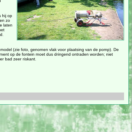
n
 hij op
en zo
e laten
het
d.
w model (zie foto, genomen vlak voor plaatsing van de pomp). De
ment op de fontein moet dus dringend ontraden worden; niet
r bad zeer riskant.
Gewijzigd op 24 december 2011 om 09:12