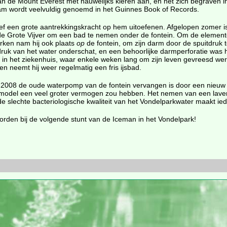
n de Mount Everest met nauwelijks kleren aan, en het zich begraven i
naam wordt veelvuldig genoemd in het Guinnes Book of Records.
eef een grote aantrekkingskracht op hem uitoefenen. Afgelopen zomer is
de Grote Vijver om een bad te nemen onder de fontein. Om de element
werken nam hij ook plaats
op
de fontein, om zijn darm door de spuitdruk t
 druk van het water onderschat, en een behoorlijke darmperforatie was 
 het ziekenhuis, waar enkele weken lang om zijn leven gevreesd wer
en neemt hij weer regelmatig een fris ijsbad.
 mei 2008 de oude waterpomp van de fontein vervangen is door een nieu
e model een veel groter vermogen zou hebben. Het nemen van een lave
 slechte bacteriologische kwaliteit van het Vondelparkwater maakt iede
orden bij de volgende stunt van de Iceman in het Vondelpark!