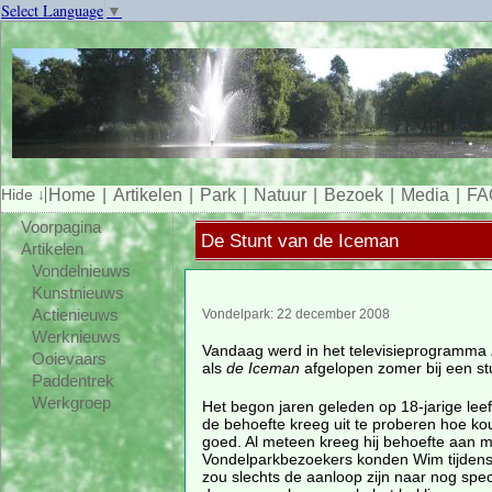
Select Language
▼
Home
Artikelen
Park
Natuur
Bezoek
Media
FA
Voorpagina
De Stunt van de Iceman
Artikelen
Vondelnieuws
Kunstnieuws
Actienieuws
Vondelpark: 22 december 2008
Werknieuws
Vandaag werd in het televisieprogramma
Ooievaars
als
de Iceman
afgelopen zomer bij een stu
Paddentrek
Werkgroep
Het begon jaren geleden op 18-jarige leef
de behoefte kreeg uit te proberen hoe ko
goed. Al meteen kreeg hij behoefte aan m
Vondelparkbezoekers konden Wim tijdens i
zou slechts de aanloop zijn naar nog spec