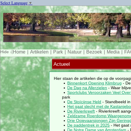
Select Language
▼
Home
Artikelen
Park
Natuur
Bezoek
Media
FA
Actueel
Hier staan de artikelen die op de voorpag
Binnenkort Opening Klimbrug
- De
De Dag na Allerzielen
- Waar blijve
Sportclubs Veroorzaken Veel Over
park
De Stoïcijnse Held
- Standbeeld in
Het gaat slecht met de Kastanjeb
De Rivierkreeft
- Rivierkreeft aang
Zeldzame Roerdomp Waargenom
Drie Ooievaarsjongen Zijn Gering
De paddentrek in 2025
- Het gaat 
De Notre Dame van Amsterdam
- 