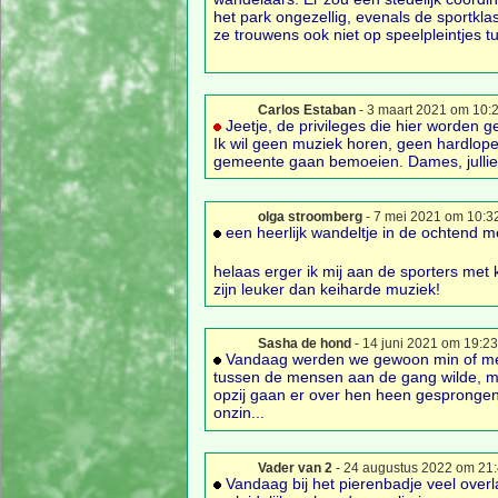
het park ongezellig, evenals de sportkl
ze trouwens ook niet op speelpleintjes tu
Carlos Estaban
- 3 maart 2021 om 10:
Jeetje, de privileges die hier worden ge
Ik wil geen muziek horen, geen hardlope
gemeente gaan bemoeien. Dames, jullie
olga stroomberg
- 7 mei 2021 om 10:3
een heerlijk wandeltje in de ochtend me
helaas erger ik mij aan de sporters met 
zijn leuker dan keiharde muziek!
Sasha de hond
- 14 juni 2021 om 19:23
Vandaag werden we gewoon min of mee
tussen de mensen aan de gang wilde, met
opzij gaan er over hen heen gesprongen
onzin...
Vader van 2
- 24 augustus 2022 om 21
Vandaag bij het pierenbadje veel overlas