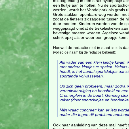
middagenlang in een strak nylonpakje ac
een fluitje aan te hollen. Nu de sportscho
werden, wordt het Vondelpark als gratis ui
Grote stukken openbare weg worden met 
zodat de fietsers zigzaggend tussen de h
door moeten. Kinderen worden van de spe
weggejaagd omdat de trekelastieken aan
bevestigd moeten worden. Argeloze wand
schrik opzij als er weer een groepje kom
Hoewel de redactie niet in staat is iets d
:
(volledige naam bij de redactie bekend)
Als vader van een klein kindje kwam i
met andere kindjes te spelen. Helaas 
houdt, is het aantal sportclubjes aanzi
sportende volwassenen.
Op zich geen probleem, maar zodra ik
verontwaardiging en boosheid en een be
Cremerplein in de buurt. Genoeg plek
vaker (door sportclubjes en hondenka
Mijn vraag concreet: kan er iets worde
ouder die tegen dit probleem aanloopt
Ook naar aanleiding van deze mail heeft