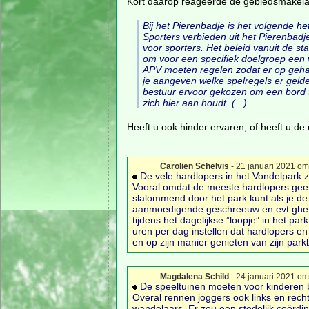
Kort daarop reageerde de gebiedsmakela
Bij het Pierenbadje is het volgende 
Sporters verbieden uit het Pierenbadje
voor sporters. Het beleid vanuit de st
om voor een specifiek doelgroep een v
APV moeten regelen zodat er op gehand
je aangeven welke spelregels er gelde
bestuur ervoor gekozen om een bord t
zich hier aan houdt. (...)
Heeft u ook hinder ervaren, of heeft u de
Carolien Schelvis
- 21 januari 2021 om
De vele hardlopers in het Vondelpark zi
Vooral omdat de meeste hardlopers geen 
slalommend door het park kunt als je de
aanmoedigende geschreeuw en evt ghetto
tijdens het dagelijkse ”loopje” in het p
uren per dag instellen dat hardlopers e
en op zijn manier genieten van zijn park
Magdalena Schild
- 24 januari 2021 om
De speeltuinen moeten voor kinderen bl
Overal rennen joggers ook links en rech
wandelaars. Er zou een stedelijk coördi