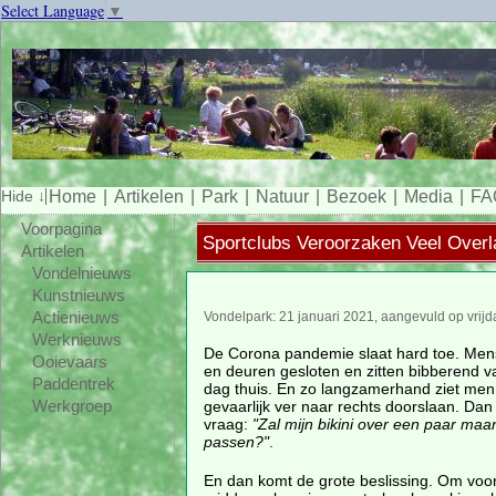
Select Language
▼
Home
Artikelen
Park
Natuur
Bezoek
Media
FA
Voorpagina
Sportclubs Veroorzaken Veel Overl
Artikelen
Vondelnieuws
Kunstnieuws
Actienieuws
Vondelpark: 21 januari 2021, aangevuld op vrijd
Werknieuws
De Corona pandemie slaat hard toe. Me
Ooievaars
en deuren gesloten en zitten bibberend v
Paddentrek
dag thuis. En zo langzamerhand ziet me
gevaarlijk ver naar rechts doorslaan. Dan 
Werkgroep
vraag:
"Zal mijn bikini over een paar ma
passen?"
.
En dan komt de grote beslissing. Om voor