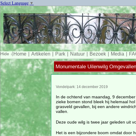
Select Language
▼
Home
Artikelen
Park
Natuur
Bezoek
Media
FA
Monumentale Uilenwilg Omgevalle
Vondelpark: 14 december 2019
In de ochtend van maandag, 9 december 20
zieke bomen stond bleek hij helemaal hol 
grasveld gevallen, bij een andere windri
vallen.
Deze oude wilg is twee jaar geleden uit 
Het is een bijzondere boom omdat door he