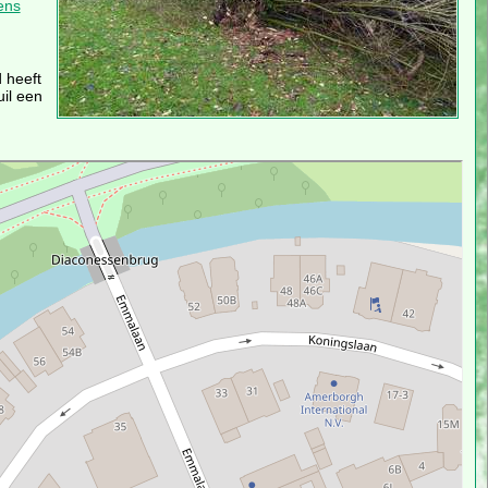
ens
 heeft
il een