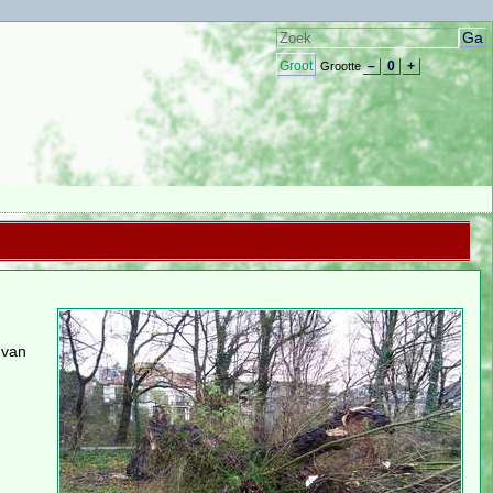
Groot
–
0
+
Grootte
 van