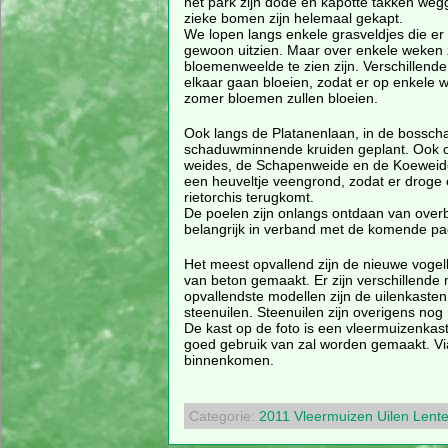
het park zijn dode en kapotte takken weg
zieke bomen zijn helemaal gekapt.
We lopen langs enkele grasveldjes die er 
gewoon uitzien. Maar over enkele weken 
bloemenweelde te zien zijn. Verschillende
elkaar gaan bloeien, zodat er op enkele w
zomer bloemen zullen bloeien.
Ook langs de Platanenlaan, in de bosscha
schaduwminnende kruiden geplant. Ook o
weides, de Schapenweide en de Koeweide z
een heuveltje veengrond, zodat er droge
rietorchis terugkomt.
De poelen zijn onlangs ontdaan van overbod
belangrijk in verband met de komende pa
Het meest opvallend zijn de nieuwe vogelk
van beton gemaakt. Er zijn verschillende 
opvallendste modellen zijn de uilenkasten
steenuilen. Steenuilen zijn overigens nog 
De kast op de foto is een vleermuizenkast.
goed gebruik van zal worden gemaakt. Vi
binnenkomen.
Categorie:
2011
Vleermuizen
Uilen
Lent