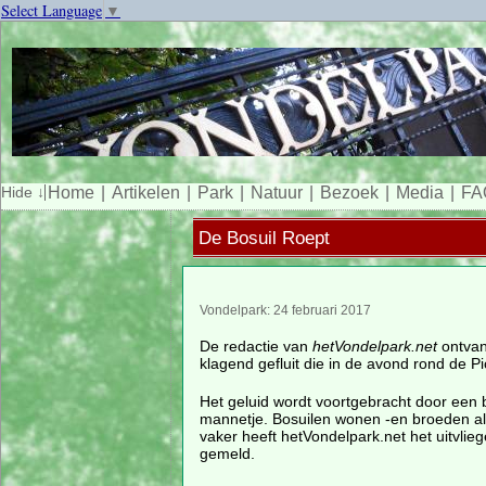
Select Language
▼
Home
Artikelen
Park
Natuur
Bezoek
Media
FA
De Bosuil Roept
Vondelpark: 24 februari 2017
De redactie van
hetVondelpark.net
ontvan
klagend gefluit die in de avond rond de P
Het geluid wordt voortgebracht door een 
mannetje. Bosuilen wonen -en broeden al j
vaker heeft hetVondelpark.net het uitvlie
gemeld.