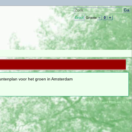
Groot
–
0
+
Grootte
untenplan voor het groen in Amsterdam
Gewijzigd op 22 april 2015 om 11:39