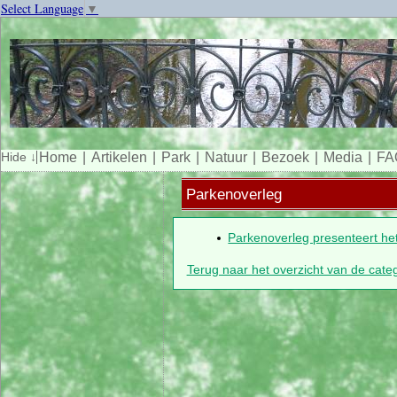
Select Language
▼
Home
Artikelen
Park
Natuur
Bezoek
Media
FA
Parkenoverleg
Parkenoverleg presenteert he
Terug naar het overzicht van de cate