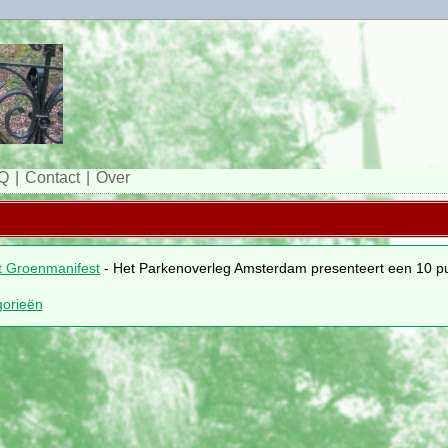
Q
Contact
Over
t Groenmanifest
- Het Parkenoverleg Amsterdam presenteert een 10 p
gorieën